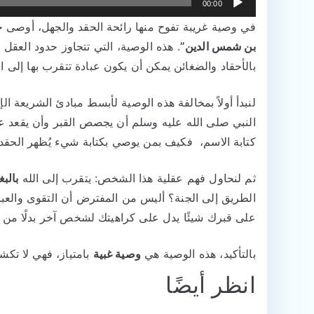
00:00
في وصية غريبة تفوح منها رائحة الحقد والجهل، أوصى ح
بن شمس الدين”
. هذه الوصية، التي تتجاوز حدود العقل
بالأحقاد والضغائن يمكن أن يكون عبادة تتقرب بها إلى ال
لنبدأ أولاً بمخالفة هذه الوصية لأبسط مبادئ الشريعة ال
النبي صلى الله عليه وسلم أن يجصص القبر وأن يقعد علي
كتابة الاسم، فكيف بمن يوصي بكتابة شيء يُظهر الحقد
ثم لنحاول فهم عقلية هذا الشخص: يتقرب إلى الله
بالب
الطريق إلى الجنة؟ أليس من المفترض أن التقوى والعب
على قبرك شيئًا يدل على كراهيتك لشخص آخر بدلًا من ال
بالتأكيد، هذه الوصية هي
وصية غبية
بامتياز، فهي لا ت
انظر أيضًا