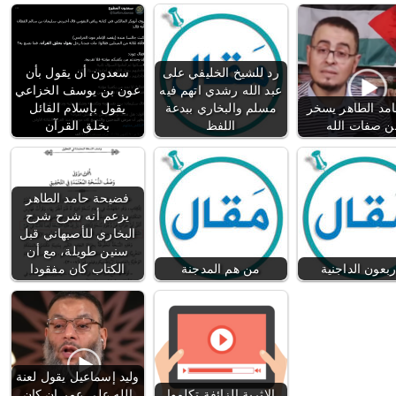
رد للشيخ الخليفي على
سعدون أن يقول بأن
عبد الله رشدي اتهم فيه
عون بن يوسف الخزاعي
مد الطاهر يسخر
مسلم والبخاري ببدعة
يقول بإسلام القائل
ن صفات الله
اللفظ
بخلق القرآن
فضيحة حامد الطاهر
يزعم أنه شرح شرح
البخاري للأصبهاني قبل
سنين طويلة، مع أن
ربعون الداجنية
من هم المدجنة
الكتاب كان مفقودا
وليد إسماعيل يقول لعنة
الاثرية الزائفة تكلموا
الله على عمر إن كان