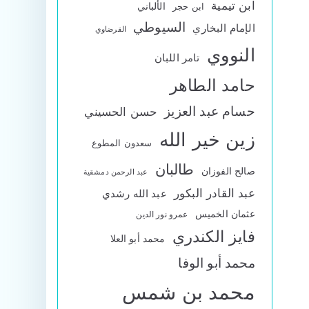
ابن تيمية
الألباني
ابن حجر
السيوطي
الإمام البخاري
القرضاوي
النووي
تامر اللبان
حامد الطاهر
حسام عبد العزيز
حسن الحسيني
زين خير الله
سعدون المطوع
طالبان
صالح الفوزان
عبد الرحمن دمشقية
عبد القادر البكور
عبد الله رشدي
عثمان الخميس
عمرو نور الدين
فايز الكندري
محمد أبو العلا
محمد أبو الوفا
محمد بن شمس