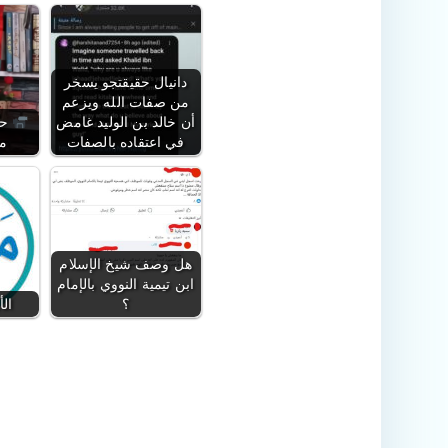
دانيال حقيقتجو يسخر
من صفات الله ويزعم
أن خالد بن الوليد غامض
حا
في اعتقاده بالصفات
م
هل وصف شيخ الإسلام
ابن تيمية النووي بالإمام
؟
الأ