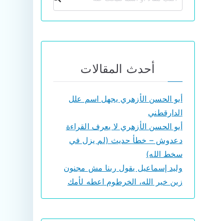
أحدث المقالات
أبو الحسن الأزهري يجهل اسم علل
الدارقطني
أبو الحسن الأزهري لا يعرف القراءة
دعدوش – خطأ حديث (لم يزل في
سخط الله)
وليد إسماعيل يقول ربنا مش مجنون
زين خير الله، الخرطوم اعطه لأمك