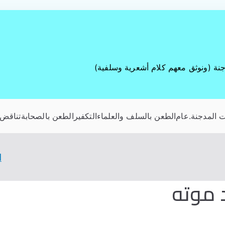
جنة (ونوثق معهم كلام أشعرية وسلفية)
 المدجنة
.عام
الطعن بالسلف والعلماء
التكفير
الطعن بالصحابة
تناقض 
ا
 موته