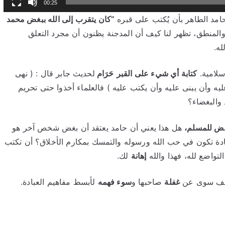
00:25
امد الطاهر بأن يُكتب على قبره
“كان يتقرب إلى الله ببغض محمد
 والمنطق، تظهر لنا كيف أن المدجنة يظنون أن مجرد التعلق
له.
إسلامية.
كتابة أي شيء على القبر
حَرَام
لحديث جابر قال : ( نهى
ه وأن يبنى عليه وأن يكتب عليه ) فالعلماء أخذوا حتى تحريم
 والبغضاء؟
غض للمسلم،
هل هذا يعني أن حامد يعتقد أن بغض شخص آخر هو
ادة تكون في حب الله ورسوله والتمسك بمكارم الأخلاق؟ أن تكتب
تواضع لله، فهذا والله
إهانة
لك.
كشف سوى عن
غفلة
صاحبها و
سوء فهمه
لأبسط مفاهيم العبادة.