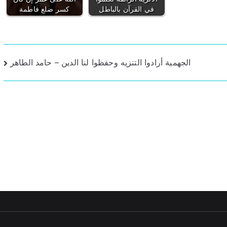
في القرآن بالباطل
كسر ضلع فاطمة
الجهمية أرادوا التنزيه وحفظوا لنا الدين – حامد الطاهر