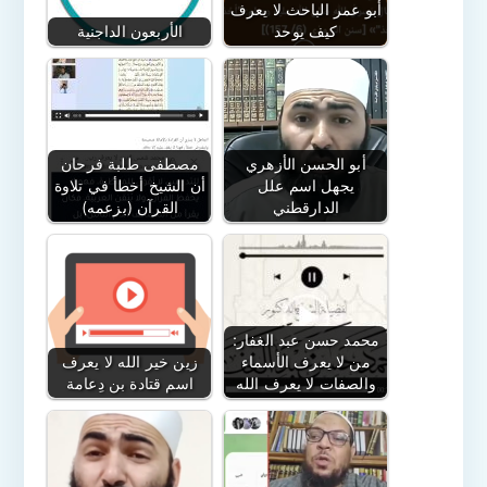
أبو عمر الباحث لا يعرف
كيف يوحد
الأربعون الداجنية
أبو الحسن الأزهري
مصطفى طلبة فرحان
يجهل اسم علل
أن الشيخ أخطأ في تلاوة
الدارقطني
القرآن (بزعمه)
محمد حسن عبد الغفار:
من لا يعرف الأسماء
زين خير الله لا يعرف
والصفات لا يعرف الله
اسم قتادة بن دِعامة