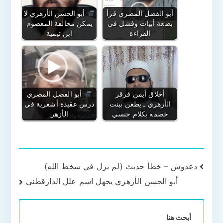
أبو الفضل المصري قرأ
أبو الحسن الأزهري لا
بضعة أبيات وفشل في
يمكن مخالفة المعصوم
القراءة
ابن تيمية
أخلاق أيمن قرقر
أبو الفضل المصري
الأزهري ـ يطعن ببنت
درس عقيدة أشعرية في
خصمه بكلام جنسي
الأزهر
تصفّح
دعدوش – خطأ حديث (لم يزل في سخط الله)
أبو الحسن الأزهري يجهل اسم علل الدارقطني
المقالات
أبحث هنا