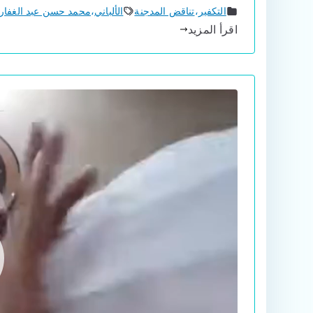
التكفير
،
تناقض المدجنة
الألباني
،
محمد حسن عبد الغفار
اقرأ المزيد