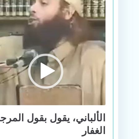
الألباني، يقول بقول المر
الغفار