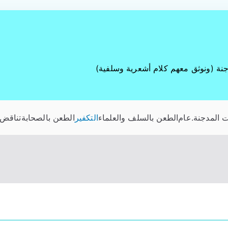
جنة (ونوثق معهم كلام أشعرية وسلفية)
 المدجنة
.عام
الطعن بالسلف والعلماء
التكفير
الطعن بالصحابة
تناقض 