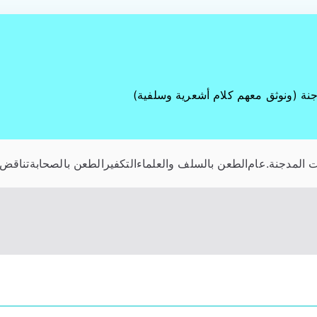
جنة (ونوثق معهم كلام أشعرية وسلفية)
 المدجنة
.عام
الطعن بالسلف والعلماء
التكفير
الطعن بالصحابة
تناقض 