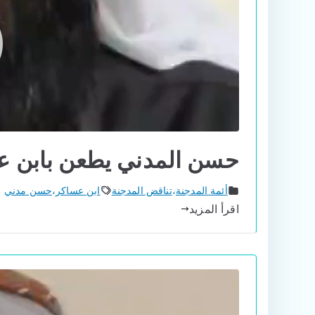
حسن المدني يطعن بابن ع
أئمة المدجنة
،
تناقض المدجنة
ابن عساكر
،
حسن مدني
اقرأ المزيد