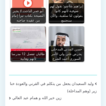
إبراهيم شاشو؛ نقول لهم
صوفية لأنهم كانوا
أبو عمر الباحث لا يجيز
يقولون لنا سلفية، والآن
النصيحة بكتاب تبرأ إمام
سنجتمع
من عقيدة صاحبه
حسن المدني المدخلي
يحرض على ولي الأمر
طالبان تفصل 12 مدرسا
السوري أحمد الشرع
لأنهم وهابية
تصفّح
وليد السعيدان يجعل من يتكلم في القرني والعودة خنا
زير (وهم المداخلة)
المقالات
زين خير الله و همام عبد العالي