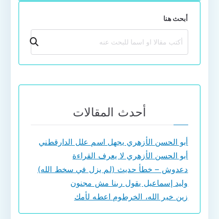
أبحث هنا
بحث
أحدث المقالات
أبو الحسن الأزهري يجهل اسم علل الدارقطني
أبو الحسن الأزهري لا يعرف القراءة
دعدوش – خطأ حديث (لم يزل في سخط الله)
وليد إسماعيل يقول ربنا مش مجنون
زين خير الله، الخرطوم اعطه لأمك