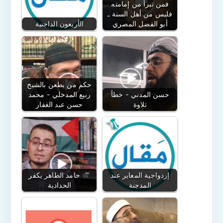
فمن تبرأ من إمامته
فليس من أهل السنة ـ
أبو الفضل المصري
الأربعون الداجنية
حكم من يطعن بالشيخ
حسن المدني - خطأ
ربيع المدخلي - محمد
تلاوة
حسن عبد الغفار
إزدواجية المعاير عند
حامد الطاهر يكفر
المدجنة
الحدادية