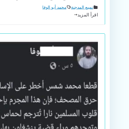
تمييع المدجنة
محمد أبو الوفا
اقرأ المزيد