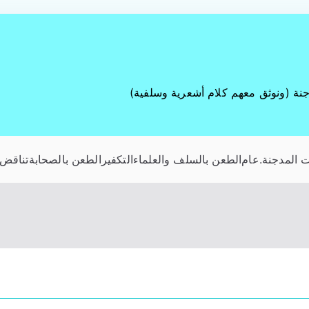
جنة (ونوثق معهم كلام أشعرية وسلفية)
 المدجنة
.عام
الطعن بالسلف والعلماء
التكفير
الطعن بالصحابة
تناقض 