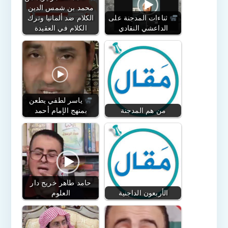
محمد بن شمس الدين
ثناءات المدجنة على
الكلام ضد ألمانيا وترك
الداعشي النقادي
الكلام في العقيدة
ياسر لطفي يطعن
من هم المدجنة
بمنهج الإمام أحمد
حامد طاهر خريج دار
الأربعون الداجنية
العلوم