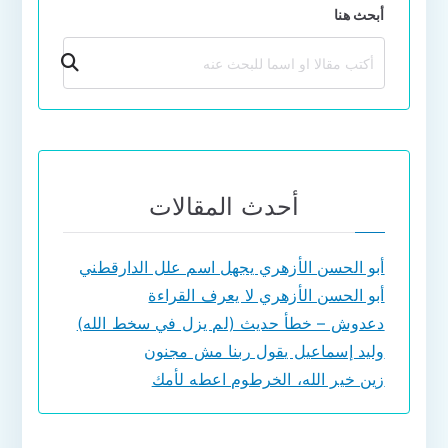
أبحث هنا
بحث
أحدث المقالات
أبو الحسن الأزهري يجهل اسم علل الدارقطني
أبو الحسن الأزهري لا يعرف القراءة
دعدوش – خطأ حديث (لم يزل في سخط الله)
وليد إسماعيل يقول ربنا مش مجنون
زين خير الله، الخرطوم اعطه لأمك