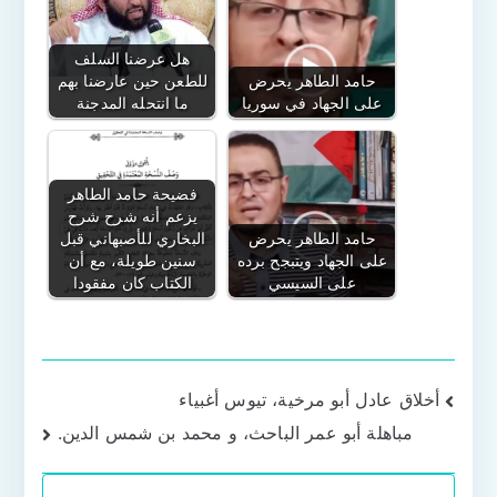
هل عرضنا السلف
حامد الطاهر يحرض
للطعن حين عارضنا بهم
على الجهاد في سوريا
ما انتحله المدجنة
فضيحة حامد الطاهر
يزعم أنه شرح شرح
حامد الطاهر يحرض
البخاري للأصبهاني قبل
على الجهاد ويتبجح برده
سنين طويلة، مع أن
على السيسي
الكتاب كان مفقودا
تصفّح
أخلاق عادل أبو مرخية، تيوس أغبياء
مباهلة أبو عمر الباحث، و محمد بن شمس الدين.
المقالات