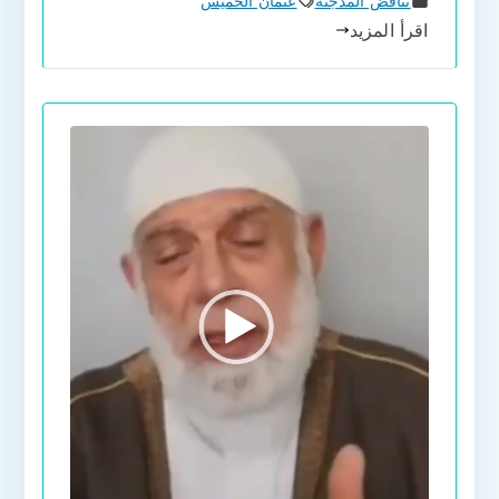
تناقض المدجنة
عثمان الخميس
اقرأ المزيد