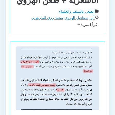
الأشعرية + طعن الهروي
الطعن بالسلف والعلماء
أبو إسماعيل الهروي
،
محمد رزق الطرهوني
اقرأ المزيد