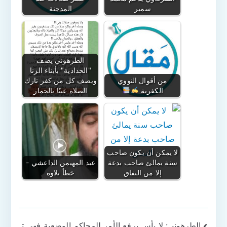
سمير
المدجنة
الطرهوني يصف
"الحدادية" بأبناء الزنا
من أقوال النووي
ويصف كل من كفر تارك
الكفرية
الصلاة عينًا بالحمار
لا يمكن أن يكون صاحب
سنة يمالئ صاحب بدعة
عبد المهيمن الداعشي -
إلا من النفاق
خطأ تلاوة
الطرهوني: لا بأس برفع الأمر للمحاكم الوضعية فهي ت