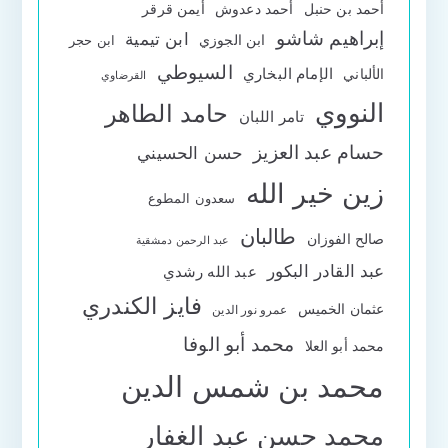
أحمد بن حنبل
أحمد دعدوش
أيمن قرقر
إبراهيم شاشو
ابن تيمية
ابن الجوزي
ابن حجر
السيوطي
الإمام البخاري
الألباني
القرضاوي
النووي
حامد الطاهر
تامر اللبان
حسام عبد العزيز
حسن الحسيني
زين خير الله
سعدون المطوع
طالبان
صالح الفوزان
عبد الرحمن دمشقية
عبد القادر البكور
عبد الله رشدي
فايز الكندري
عثمان الخميس
عمرو نور الدين
محمد أبو الوفا
محمد أبو العلا
محمد بن شمس الدين
محمد حسن عبد الغفار