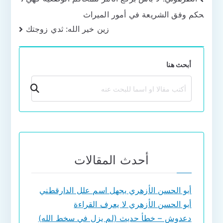
تصفّح
حكم وفق الشريعة في أمور الميراث
المقالات
زين خير الله: ثدي زوجتك
أبحث هنا
بحث
أحدث المقالات
أبو الحسن الأزهري يجهل اسم علل الدارقطني
أبو الحسن الأزهري لا يعرف القراءة
دعدوش – خطأ حديث (لم يزل في سخط الله)