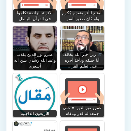
المتبع للأثر متقدم مُكرم
الاثرية الزائفة تكلموا
ولو كان صغير السن
في القرآن بالباطل
زين خير الله يخالف
عمرو نور الدين يكذب
أبا حنيفة ويأخذ أجرة
وعبد الله رشدي يبين أنه
على تعليم القرآن
أشعري
عمرو نور الدين = علي
جمعة له قدر ومقام
الأربعون الداجنية