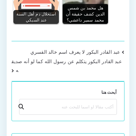
هل محمد بن شمس
الدين كشف حقيقة أن
استحلال دم أهل السنة
محمد سمير داعشي؟
عند السبكي
تصفّح
عبد القادر البكور لا يعرف اسم خالد القسري
عبد القادر البكور يتكلم عن رسول الله كما لو أنه صديق
المقالات
ه
أبحث هنا
بحث