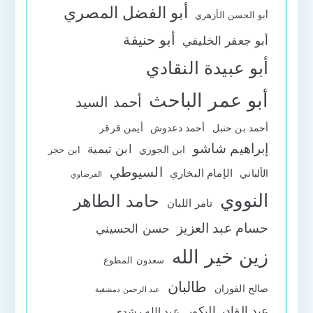
أبو الفضل المصري
أبو الحسن الأزهري
أبو حنيفة
أبو جعفر الخليفي
أبو عبيدة النقادي
أبو عمر الباحث
أحمد السيد
أحمد بن حنبل
أحمد دعدوش
أيمن قرقر
إبراهيم شاشو
ابن تيمية
ابن الجوزي
ابن حجر
السيوطي
الإمام البخاري
الألباني
القرضاوي
النووي
حامد الطاهر
تامر اللبان
حسام عبد العزيز
حسن الحسيني
زين خير الله
سعدون المطوع
طالبان
صالح الفوزان
عبد الرحمن دمشقية
عبد القادر البكور
عبد الله رشدي