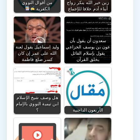
زين خير الله ينكر زواج
من أقوال النووي
أبناء آدم خلافا للإجماع
الكفرية
سعدون أن يقول بأن
عون بن يوسف الخزاعي
وليد إسماعيل يقول لعنة
يقول بإسلام القائل
الله على عمر إن كان
بخلق القرآن
كسر ضلع فاطمة
هل وصف شيخ الإسلام
ابن تيمية النووي بالإمام
الأربعون الداجنية
؟