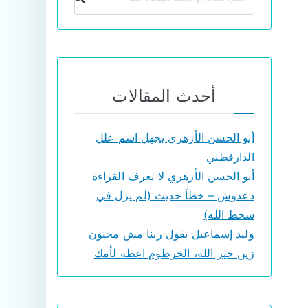
أحدث المقالات
أبو الحسن الأزهري يجهل اسم علل
الدارقطني
أبو الحسن الأزهري لا يعرف القراءة
دعدوش – خطأ حديث (لم يزل في
سخط الله)
وليد إسماعيل يقول ربنا مش مجنون
زين خير الله، الخرطوم اعطه لأمك