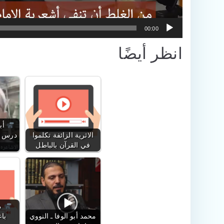
00:00
انظر أيضًا
أب
الاثرية الزائفة تكلموا
درس ع
في القرآن بالباطل
ما
محمد أبو الوفا ـ النووي
با