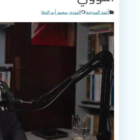
أئمة المدجنة
النووي
،
محمد أبو الوفا
مشغل
الفيديو