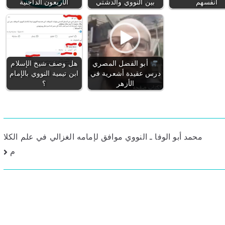
أنفسهم
بين النووي والدشتي
الأربعون الداجنية
أبو الفضل المصري
هل وصف شيخ الإسلام
درس عقيدة أشعرية في
ابن تيمية النووي بالإمام
الأزهر
؟
محمد أبو الوفا ـ النووي موافق لإمامه الغزالي في علم الكلا
م