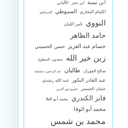
ابن تيمية
الألباني
ابن حجر
السيوطي
الإمام البخاري
القرضاوي
النووي
تامر اللبان
حامد الطاهر
حسام عبد العزيز
حسن الحسيني
زين خير الله
سعدون المطوع
طالبان
صالح الفوزان
عبد الرحمن دمشقية
عبد القادر البكور
عبد الله رشدي
عثمان الخميس
عمرو نور الدين
فايز الكندري
محمد أبو العلا
محمد أبو الوفا
محمد بن شمس