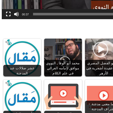
00:37
و الفضل المصري
محمد أبو الوفا ـ النووي
قيدة أشعرية في
موافق لإمامه الغزالي
عشر ضلالات عند
الأزهر
في علم الكلام
المدجنة
 معنى مدجنة -
عتراف المدجنة