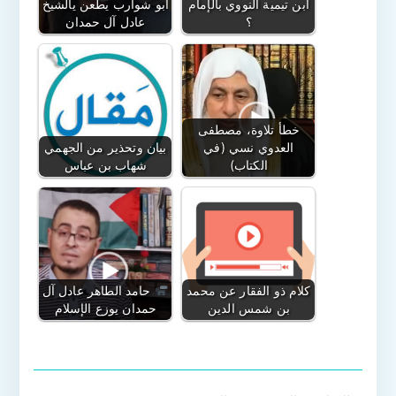
ابن تيمية النووي بالإمام
أبو شوارب يطعن يالشيخ
؟
عادل آل حمدان
خطأ تلاوة، مصطفى
العدوي نسي (في
بيان وتحذير من الجهمي
الكتاب)
شهاب بن عباس
كلام ذو الفقار عن محمد
حامد الطاهر عادل آل
بن شمس الدين
حمدان يوزع الإسلام