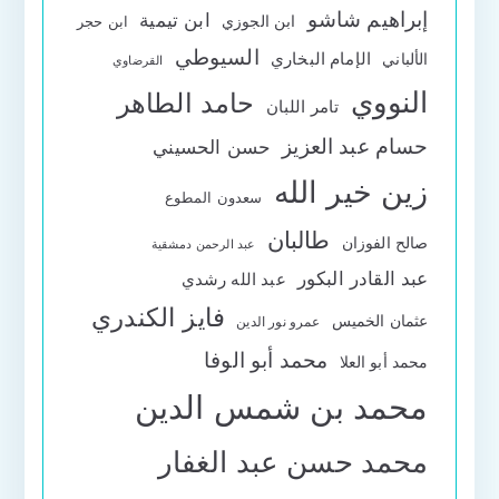
إبراهيم شاشو
ابن تيمية
ابن الجوزي
ابن حجر
السيوطي
الإمام البخاري
الألباني
القرضاوي
النووي
حامد الطاهر
تامر اللبان
حسام عبد العزيز
حسن الحسيني
زين خير الله
سعدون المطوع
طالبان
صالح الفوزان
عبد الرحمن دمشقية
عبد القادر البكور
عبد الله رشدي
فايز الكندري
عثمان الخميس
عمرو نور الدين
محمد أبو الوفا
محمد أبو العلا
محمد بن شمس الدين
محمد حسن عبد الغفار