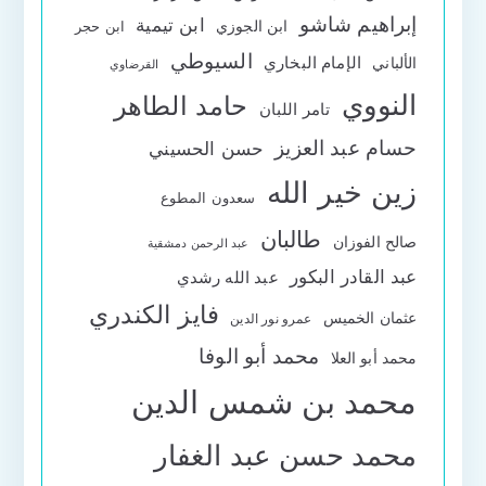
إبراهيم شاشو
ابن تيمية
ابن الجوزي
ابن حجر
السيوطي
الإمام البخاري
الألباني
القرضاوي
النووي
حامد الطاهر
تامر اللبان
حسام عبد العزيز
حسن الحسيني
زين خير الله
سعدون المطوع
طالبان
صالح الفوزان
عبد الرحمن دمشقية
عبد القادر البكور
عبد الله رشدي
فايز الكندري
عثمان الخميس
عمرو نور الدين
محمد أبو الوفا
محمد أبو العلا
محمد بن شمس الدين
محمد حسن عبد الغفار