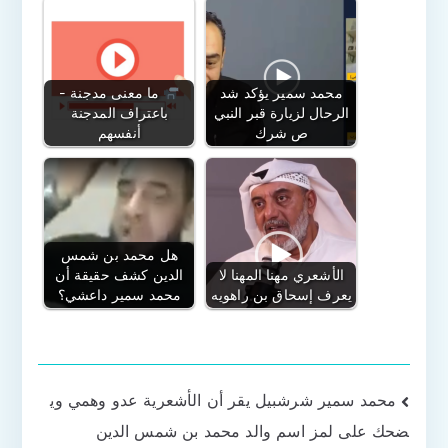
محمد سمير يؤكد شد
ما معنى مدجنة -
الرحال لزيارة قبر النبي
باعتراف المدجنة
ص شرك
أنفسهم
هل محمد بن شمس
الأشعري مهنا المهنا لا
الدين كشف حقيقة أن
يعرف إسحاق بن راهويه
محمد سمير داعشي؟
تصفّح
محمد سمير شرشبيل يقر أن الأشعرية عدو وهمي وي
ضحك على لمز اسم والد محمد بن شمس الدين
المقالات