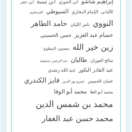
إبراهيم شاشو
ابن تيمية
ابن الجوزي
ابن حجر
السيوطي
الإمام البخاري
الألباني
القرضاوي
النووي
حامد الطاهر
تامر اللبان
حسام عبد العزيز
حسن الحسيني
زين خير الله
سعدون المطوع
طالبان
صالح الفوزان
عبد الرحمن دمشقية
عبد القادر البكور
عبد الله رشدي
فايز الكندري
عثمان الخميس
عمرو نور الدين
محمد أبو الوفا
محمد أبو العلا
محمد بن شمس الدين
محمد حسن عبد الغفار