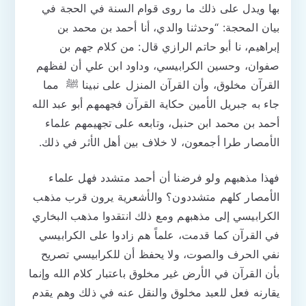
بها ويدل على ذلك ما روى قوام السنة في الحجة في
بيان المحجة: “وحدثنا والدي، أنا أحمد بن محمد بن
إبراهيم، نا أبو حاتم الرازي قال: من كلام جهم بن
صفوان، وحسين الكرابيسي، وداود ابن علي أن لفظهم
القرآن مخلوق، وأن القرآن المنزل على نبينا ﷺ مما
جاء به جبريل الأمين حكاية القرآن فجهمهم أبو عبد الله
أحمد بن محمد ابن حنبل، وتابعه على تجهيمهم علماء
الأمصار طرا أجمعون، لا خلاف بين أهل الأثر في ذلك.
فهذا مذهبهم ولو فرضنا أن أحمد متشدد فهل علماء
الأمصار كلهم متشددون؟ والأشعرية يرون قرب مذهب
الكرابيسي إلى مذهبهم ومع ذلك انتقدوا مذهب البخاري
في القرآن كما قدمت، علماً هم زادوا على الكرابيسي
نفي الحرف والصوت، ولا يحفظ أن للكرابيسي تصريح
بأن القرآن في الأرض غير مخلوق باعتبار كلام الله وإنما
يقارنه فعل للعبد مخلوق والنقل عنه في ذلك وهم يقدم