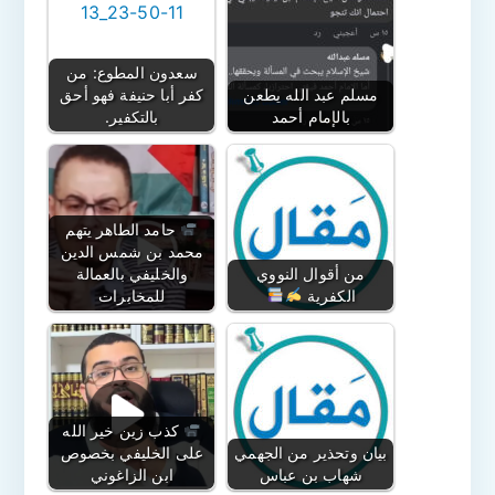
سعدون المطوع: من
مسلم عبد الله يطعن
كفر أبا حنيفة فهو أحق
بالإمام أحمد
بالتكفير.
حامد الطاهر يتهم
محمد بن شمس الدين
من أقوال النووي
والخليفي بالعمالة
الكفرية
للمخابرات
كذب زين خير الله
بيان وتحذير من الجهمي
على الخليفي بخصوص
شهاب بن عباس
ابن الزاغوني