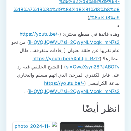
%d9%82%d9%88%d9%84-
%d8%a7%d9%84%d9%84%d9%81%d8%b8%d9
)
%8a%d8%a9/
•
وهذه فائدة في مقطع مجتزئ (
https://youtu.be/-
iHQVQJQWVU?si=2QwyNLMcqk_mN7s2
) من نحو
عام تقريبا عن حلقة بعنوان [ إفادات متفرقة… طال
انتظارها! (
https://youtu.be/5XnfJjbLRZI?
si=GwaXsyn28PJABOTv
) ] للشيخ الخليفي فيه رد
على فايز الكندري المرجئ الذي اتهم مسلم والبخاري
ببدعة الكرابيسي (
https://youtu.be/-
) .
iHQVQJQWVU?si=2QwyNLMcqk_mN7s2
انظر أيضًا