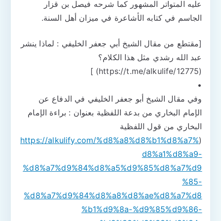
عليه المتواتر المشهور كما شرحه فيصل بن قزار
الجاسم في كتابه الأشاعرة في ميزان أهل السنة.
[مقتطع من مقال الشيخ أبي جعفر الخليفي : لماذا ينشر
عبد الله رشدي مثل هذا الكلام؟
(https://t.me/alkulife/12775) ]
•
وفي مقال الشيخ أبو جعفر الخليفي في الدفاع عن
الإمام البخاري من بدعة اللفظية بعنوان : براءة الإمام
البخاري من قول اللفظية
https://alkulify.com/%d8%a8%d8%b1%d8%a7%
(
d8%a1%d8%a9-
%d8%a7%d9%84%d8%a5%d9%85%d8%a7%d9
%85-
%d8%a7%d9%84%d8%a8%d8%ae%d8%a7%d8
%b1%d9%8a-%d9%85%d9%86-