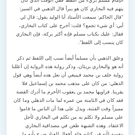
‏الإمام مسلم بريء من اللفظ ففي الوقت الذي كان
يتهم فيه البخاري كان هو يبرأ قال الذهبي في السير:
“قال الحاكم: سمعت الأستاذ أبا الوليد يقول: قال لي
أبي: أي شيء تجمع؟ قلت: أخرج على كتاب البخاري،
فقال: عليك بكتاب مسلم فإنه أكثر بركة، فإن البخاري
كان ينسب إلى اللفظ”.
وعلق الذهبي بأن مسلماً أيضاً نسب إلى اللفظ ثم ذكر
أنه هو والبخاري بريئان، وذكر رواية هذه الرواية إن أعللنا
رواية خلف بن محمد فينبغي أن نعل هذه أيضاً وهي قول
الذهلي: من كان على مذهب محمد بن إسماعيل فلا
يقربنا. فراويها محمد بن يعقوب الأخرم ما أدرك القصة
فقد كان في الثامنة من عمره لما مات الذهلي وما كان
مميزاً وقت الفتنة، ويدل على هذا أن الناس ما قاموا
على مسلم ولا تكلم به من تكلم في البخاري لأجل
الاعتقاد. وهذه الشبهة طعن في مصداقية البخاري
بنفسه لأنه في كتابه خلق أفعال العباد صرح بأنه ما