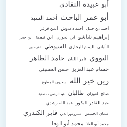
أبو عبيدة النقادي
أبو عمر الباحث
أحمد السيد
أحمد بن حنبل
أحمد دعدوش
أيمن قرقر
إبراهيم شاشو
ابن تيمية
ابن الجوزي
ابن حجر
السيوطي
الإمام البخاري
الألباني
القرضاوي
النووي
حامد الطاهر
تامر اللبان
حسام عبد العزيز
حسن الحسيني
زين خير الله
سعدون المطوع
طالبان
صالح الفوزان
عبد الرحمن دمشقية
عبد القادر البكور
عبد الله رشدي
فايز الكندري
عثمان الخميس
عمرو نور الدين
محمد أبو الوفا
محمد أبو العلا