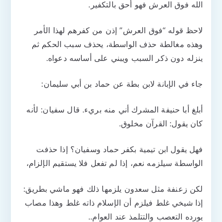
الله فوق العرش فهو أحق بالتكفير.
لاحظ قوله “فوق العرش” إذن من كفرهم لهذا الأمر
وهذه مغالطة حذف الواسطة، يحذف سبب الحكم ثم
ينزله دون ذكر السبب ويبني على أساسه دعواه.
جاء في الإبانة لابن بطة عن حماد بن أبي سليمان:
أبلغ ‌أبا ‌حنيفة ‌المشرك أني منه بريء. قال سفيان: لأنه
كان يقول: القرآن مخلوق.
فهل يقول ابن تيمية بكفر حماد وسفيان؟ إذا حذفت
الواسطة سيلزمه نعم، إذا لم تفعل فلا يستقيم الإلزام،
لكن زعنفة مثل سعدون يلزمها ذلك فهو ماشي بطريق:
إذا شيخي غلط فيلزم أن الإسلام ذاته غلط وهذا مصاب
يورده التعصب والتتلمذ عند العوام..