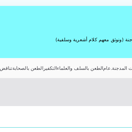
جنة (ونوثق معهم كلام أشعرية وسلفية)
 المدجنة
.عام
الطعن بالسلف والعلماء
التكفير
الطعن بالصحابة
تناقض 