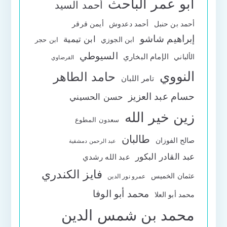
أبو عمر الباحث
أحمد السيد
أحمد بن حنبل
أحمد دعدوش
أيمن قرقر
إبراهيم شاشو
ابن تيمية
ابن الجوزي
ابن حجر
السيوطي
الإمام البخاري
الألباني
القرضاوي
النووي
حامد الطاهر
تامر اللبان
حسام عبد العزيز
حسن الحسيني
زين خير الله
سعدون المطوع
طالبان
صالح الفوزان
عبد الرحمن دمشقية
عبد القادر البكور
عبد الله رشدي
فايز الكندري
عثمان الخميس
عمرو نور الدين
محمد أبو الوفا
محمد أبو العلا
محمد بن شمس الدين