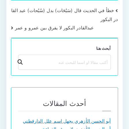
تصفّح
خطأ في الحديث قال (سَبُحَات) بدل (سُبُحات) عبد القا
در البكور
المقالات
عبدالقادر البكور لا يفرق بين عمرو و عمر
أبحث هنا
بحث
أحدث المقالات
أبو الحسن الأزهري يجهل اسم علل الدارقطني