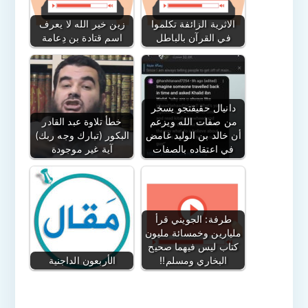
الاثرية الزائفة تكلموا
زين خير الله لا يعرف
في القرآن بالباطل
اسم قتادة بن دِعامة
دانيال حقيقتجو يسخر
من صفات الله ويزعم
خطأ تلاوة عبد القادر
أن خالد بن الوليد غامض
البكور (تبارك وجه ربك)
في اعتقاده بالصفات
آية غير موجودة
طرفة: الجويني قرأ
مليارين وخمسائة مليون
كتاب ليس فيهما صحيح
البخاري ومسلم!!
الأربعون الداجنية