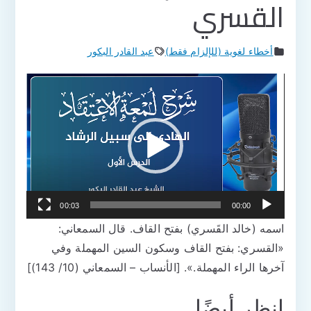
القسري
أخطاء لغوية (للإلزام فقط)
عبد القادر البكور
مشغل
الفيديو
00:03
00:00
اسمه (خالد القَسري) بفتح القاف. قال السمعاني:
«‌‌‌القسري: بفتح ‌القاف وسكون السين المهملة وفي
آخرها الراء المهملة.». [الأنساب – السمعاني (10/ 143)]
انظر أيضًا