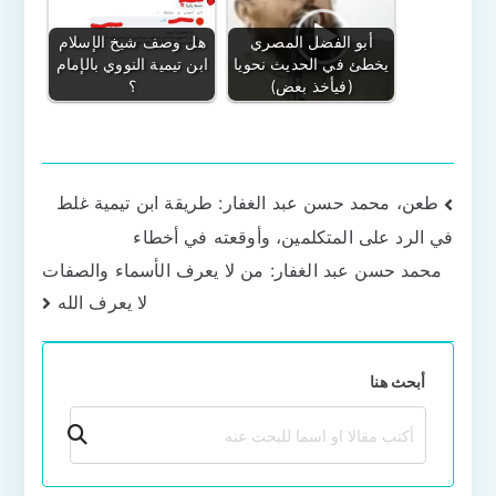
أبو الفضل المصري
هل وصف شيخ الإسلام
يخطئ في الحديث نحويا
ابن تيمية النووي بالإمام
(فيأخذ بعض)
؟
تصفّح
طعن، محمد حسن عبد الغفار: طريقة ابن تيمية غلط
في الرد على المتكلمين، وأوقعته في أخطاء
المقالات
محمد حسن عبد الغفار: من لا يعرف الأسماء والصفات
لا يعرف الله
أبحث هنا
بحث