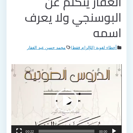
الغفار يتكلم عن
البوسنجي ولا يعرف
اسمه
أخطاء لغوية (للإلزام فقط)
محمد حسن عبد الغفار
مشغل
الفيديو
00:22
00:00