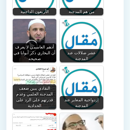
من هم المدجنة
الأربعون الداجنية
أدهم العاسمي لا يعرف
عشر ضلالات عند
أن البخاري ذكر أبوابا في
المدجنة
صحيحه
النقادي يبين ضعف
المدجنة العلمي وعدم
إزدواجية المعاير عند
قدرتهم على الرد على
المدجنة
الحدادية