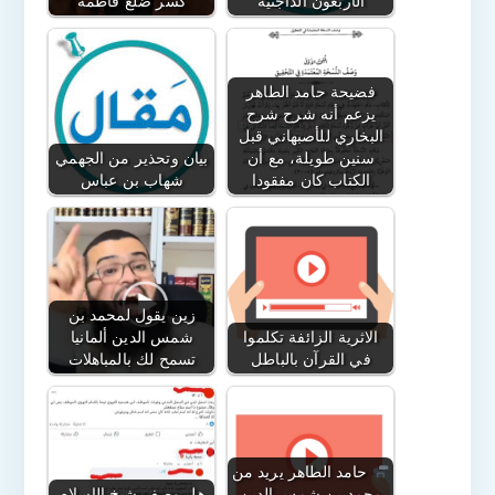
الأربعون الداجنية
كسر ضلع فاطمة
فضيحة حامد الطاهر
يزعم أنه شرح شرح
البخاري للأصبهاني قبل
سنين طويلة، مع أن
بيان وتحذير من الجهمي
الكتاب كان مفقودا
شهاب بن عباس
زين يقول لمحمد بن
الاثرية الزائفة تكلموا
شمس الدين ألمانيا
في القرآن بالباطل
تسمح لك بالمباهلات
حامد الطاهر يريد من
محمد بن شمس الدين
هل وصف شيخ الإسلام