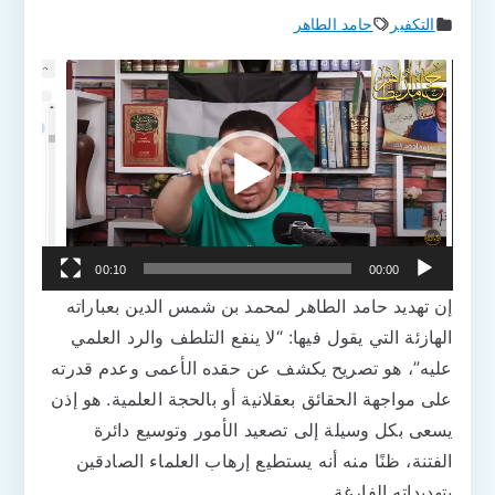
التكفير
حامد الطاهر
مشغل
الفيديو
00:10
00:00
إن تهديد حامد الطاهر لمحمد بن شمس الدين بعباراته
الهازئة التي يقول فيها: “لا ينفع التلطف والرد العلمي
عليه”، هو تصريح يكشف عن حقده الأعمى وعدم قدرته
على مواجهة الحقائق بعقلانية أو بالحجة العلمية. هو إذن
يسعى بكل وسيلة إلى تصعيد الأمور وتوسيع دائرة
الفتنة، ظنًا منه أنه يستطيع إرهاب العلماء الصادقين
بتهديداته الفارغة.