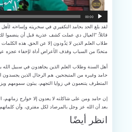
00:00
لقد بلغ الحد بحامد التكفيري في سخريته وإساءته لأهل 
قائلاً: “العيال دي عملت كشف عذرية قبل أن ينضموا 
طلاب العلم الذين لا يَذُودون إلا عن الحق. هذه الكلمات 
متخذًا من السباب وقذف الأعراض أداة لإخفاء عجزه عن 
أهل السنة وطلاب العلم الذين يجاهدون في سبيل الله ب
حامد وغيره من المتبجحين. هم الرجال الذين يجسدون الو
المتطرف يتنعمون في زوايا التجهم، يبثون سمومهم ويزرع
إن حامد ومن على شاكلته لا يعدون إلا خوارج زمانهم، ال
بعد أن الله عز وجل بالمرصاد لكل مفتري، وأن كلماتهم لا
انظر أيضًا