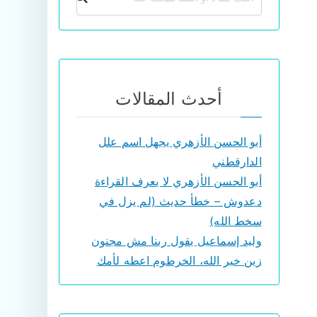
أحدث المقالات
أبو الحسن الأزهري يجهل اسم علل
الدارقطني
أبو الحسن الأزهري لا يعرف القراءة
دعدوش – خطأ حديث (لم يزل في
سخط الله)
وليد إسماعيل يقول ربنا مش مجنون
زين خير الله، الخرطوم اعطه لأمك