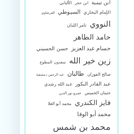
ابن تيمية
الألباني
ابن حجر
السيوطي
الإمام البخاري
القرضاوي
النووي
تامر اللبان
حامد الطاهر
حسام عبد العزيز
حسن الحسيني
زين خير الله
سعدون المطوع
طالبان
صالح الفوزان
عبد الرحمن دمشقية
عبد القادر البكور
عبد الله رشدي
عثمان الخميس
عمرو نور الدين
فايز الكندري
محمد أبو العلا
محمد أبو الوفا
محمد بن شمس