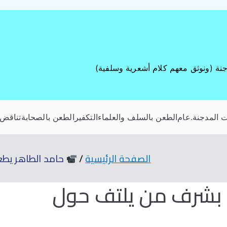
جنة (ونوثق معهم كلام أشعرية وسلفية)
 المدجنة
.عام
الطعن بالسلف والعلماء
التكفير
الطعن بالصحابة
تناقض 
الصفحة الرئيسية
حامد الطاهر يط
 بشرف من يلتف حول