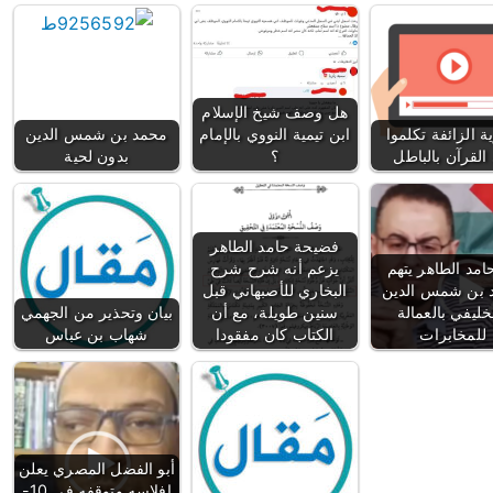
هل وصف شيخ الإسلام
ية الزائفة تكلموا
ابن تيمية النووي بالإمام
محمد بن شمس الدين
القرآن بالباطل
؟
بدون لحية
فضيحة حامد الطاهر
مد الطاهر يتهم
يزعم أنه شرح شرح
 بن شمس الدين
البخاري للأصبهاني قبل
خليفي بالعمالة
سنين طويلة، مع أن
بيان وتحذير من الجهمي
للمخابرات
الكتاب كان مفقودا
شهاب بن عباس
أبو الفضل المصري يعلن
إفلاسه وتوقفه في 10-