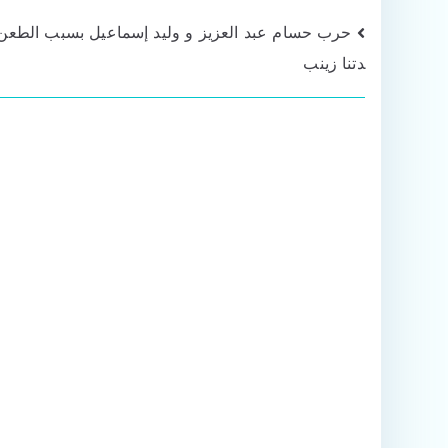
تصفّح
حرب حسام عبد العزيز و وليد إسماعيل بسبب الطعن
دتنا زينب
المقالات