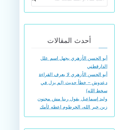
أحدث المقالات
أبو الحسن الأزهري يجهل اسم علل
الدارقطني
أبو الحسن الأزهري لا يعرف القراءة
دعدوش – خطأ حديث (لم يزل في
سخط الله)
وليد إسماعيل يقول ربنا مش مجنون
زين خير الله، الخرطوم اعطه لأمك