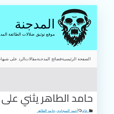
تخطى
إلى
المدجنة
المحتوى
موقع توثيق ضلالات الطائفة المد
الصفحة الرئيسية
فضائح المدجنة
مقالات
الرد على شبهات
حامد الطاهر يثني على
.عام
أحمد المنجاوي
،
حامد الطاهر