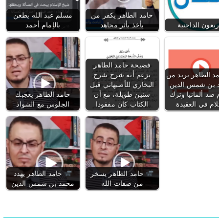
حامد الطاهر يكفر من
مسلم عبد الله يطعن
ربعون الداجنية
يأخذ بأثر مجاهد
بالإمام أحمد
فضيحة حامد الطاهر
د الطاهر يريد من
يزعم أنه شرح شرح
 بن شمس الدين
البخاري للأصبهاني قبل
م ضد ألمانيا وترك
سنين طويلة، مع أن
حامد الطاهر يعجبك
لام في العقيدة
الكتاب كان مفقودا
الجلوس مع الشواذ
حامد الطاهر يسخر
حامد الطاهر يهدد
من صفات الله
محمد بن شمس الدين