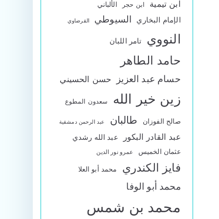
ابن تيمية
الألباني
ابن حجر
السيوطي
الإمام البخاري
القرضاوي
النووي
تامر اللبان
حامد الطاهر
حسام عبد العزيز
حسن الحسيني
زين خير الله
سعدون المطوع
طالبان
صالح الفوزان
عبد الرحمن دمشقية
عبد القادر البكور
عبد الله رشدي
عثمان الخميس
عمرو نور الدين
فايز الكندري
محمد أبو العلا
محمد أبو الوفا
محمد بن شمس