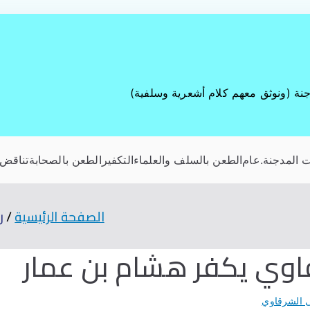
جنة (ونوثق معهم كلام أشعرية وسلفية)
 المدجنة
.عام
الطعن بالسلف والعلماء
التكفير
الطعن بالصحابة
تناقض 
الصفحة الرئيسية
ر
وي يكفر هشام بن عمار
الشرقاوي