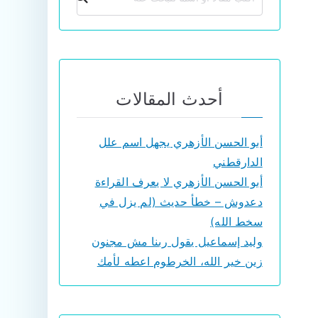
أحدث المقالات
أبو الحسن الأزهري يجهل اسم علل
الدارقطني
أبو الحسن الأزهري لا يعرف القراءة
دعدوش – خطأ حديث (لم يزل في
سخط الله)
وليد إسماعيل يقول ربنا مش مجنون
زين خير الله، الخرطوم اعطه لأمك