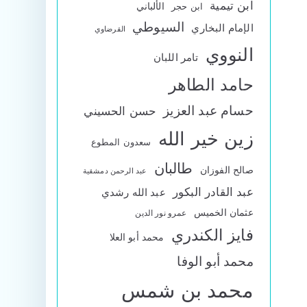
ابن تيمية
الألباني
ابن حجر
السيوطي
الإمام البخاري
القرضاوي
النووي
تامر اللبان
حامد الطاهر
حسام عبد العزيز
حسن الحسيني
زين خير الله
سعدون المطوع
طالبان
صالح الفوزان
عبد الرحمن دمشقية
عبد القادر البكور
عبد الله رشدي
عثمان الخميس
عمرو نور الدين
فايز الكندري
محمد أبو العلا
محمد أبو الوفا
محمد بن شمس