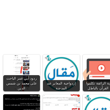
ردود أبي عمر الباحث
ية الزائفة تكلموا
إزدواجية المعاير عند
على محمد بن شمس
القرآن بالباطل
المدجنة
الدين