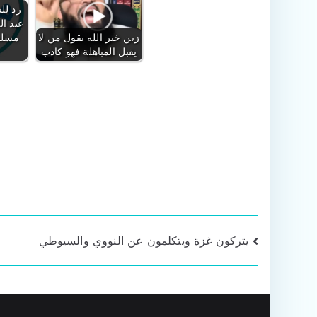
رد لل
عبد ال
زين خير الله يقول من لا
مسلم 
يقبل المباهلة فهو كاذب
تصفّح
يتركون غزة ويتكلمون عن النووي والسيوطي
المقالات