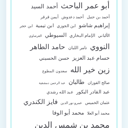
أبو عمر الباحث
أحمد السيد
أحمد بن حنبل
أحمد دعدوش
أيمن قرقر
إبراهيم شاشو
ابن تيمية
ابن الجوزي
ابن حجر
السيوطي
الإمام البخاري
الألباني
القرضاوي
النووي
حامد الطاهر
تامر اللبان
حسام عبد العزيز
حسن الحسيني
زين خير الله
سعدون المطوع
طالبان
صالح الفوزان
عبد الرحمن دمشقية
عبد القادر البكور
عبد الله رشدي
فايز الكندري
عثمان الخميس
عمرو نور الدين
محمد أبو الوفا
محمد أبو العلا
محمد بن شمس الدين