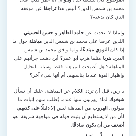
محمد بن شمس الدين؟ أليس هذا
تراجعًا
عن موقفه
الذي كان يدعيه؟
ولماذا لا تتحدث عن
حامد الطاهر
و
حسن الحسيني
،
اللذين عرضا على محمد بن شمس الدين
مباهلة
حول ما
إذا كان
النووي مبتدعًا
، ولما وافق محمد بن شمس
الدين،
هربا
مثلما هرب أبو عمر؟ أين ذهبت جرأتهم على
المباهلة؟ هل أصبحت المباهلة فقط وسيلة للتحايل
وإظهار القوة عندما يناسبهم، أم أنها شيء آخر؟
يا زين، قبل أن تردد الكلام عن المباهلة، عليك أن تسأل
شيخوك
لماذا يهربون منها عندما يُطلب منهم إثبات ما
يقولون.
الهروب
من المباهلة ليس إلا
دليلًا على كذبهم
،
لأن من لا يستطيع أن يثبت قوله في مواجهة شريفة، هو
أضعف من أن يكون صادقًا
.