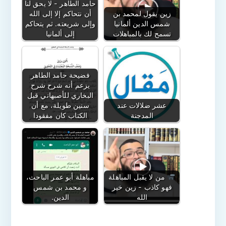
حامد الطاهر - لا يحق لنا
زين يقول لمحمد بن
أن نتحاكم إلا إلى الله
شمس الدين ألمانيا
وإلى شريعته. ثم يتحاكم
تسمح لك بالمباهلات
إلى ألمانيا
فضيحة حامد الطاهر
يزعم أنه شرح شرح
البخاري للأصبهاني قبل
عشر ضلالات عند
سنين طويلة، مع أن
المدجنة
الكتاب كان مفقودا
من لا يقبل المباهلة
مباهلة أبو عمر الباحث،
فهو كاذب - زين خير
و محمد بن شمس
الله
الدين.