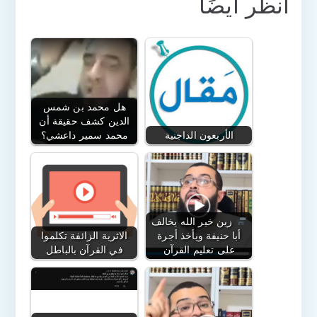
انظر أيضًا
هل محمد بن شمس
الدين كشف حقيقة أن
الأربعون الداجنية
محمد سمير داعشي؟
زين خير الله يخالف
أبا حنيفة ويأخذ أجرة
الاثرية الزائفة تكلموا
على تعليم القرآن
في القرآن بالباطل