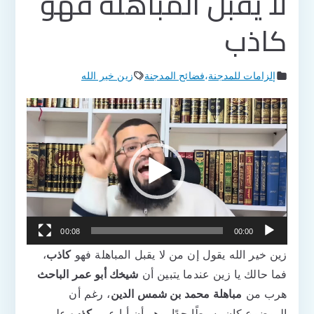
لا يقبل المباهلة فهو
كاذب
إلزامات للمدجنة
،
فضائح المدجنة
زين خير الله
مشغل
الفيديو
00:08
00:00
زين خير الله يقول إن من لا يقبل المباهلة فهو
كاذب
،
فما حالك يا زين عندما يتبين أن
شيخك أبو عمر الباحث
هرب من
مباهلة محمد بن شمس الدين
، رغم أن
الموضوع كان بسيطًا جدًا، وهو أن أبا عمر
كذب
على