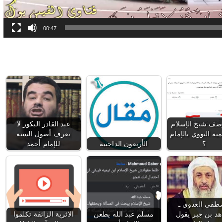
00:47
ف شيخ الإسلام
عبد القادر البكور لا
مية النووي بالإمام
يعرف أصول السنة
؟
الأربعون الداجنية
للإمام أحمد
فى العدوي ـ
د بن جبر يقول
مسلم عبد الله يطعن
الاثرية الزائفة تكلموا