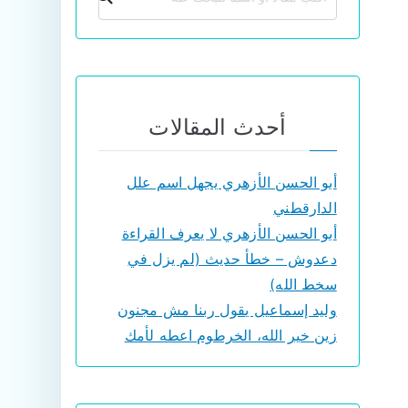
أحدث المقالات
أبو الحسن الأزهري يجهل اسم علل
الدارقطني
أبو الحسن الأزهري لا يعرف القراءة
دعدوش – خطأ حديث (لم يزل في
سخط الله)
وليد إسماعيل يقول ربنا مش مجنون
زين خير الله، الخرطوم اعطه لأمك