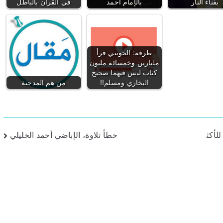
بفناء النار
بالإمام أحمد
في القرآن بالباطل
طرفة: الجويني قرأ
مليارين وخمسائة مليون
كتاب ليس فيهما صحيح
البخاري ومسلم!!
من هم المدجنة
لأكث
خطأ تلاوة، الإباضي أحمد الخليلي