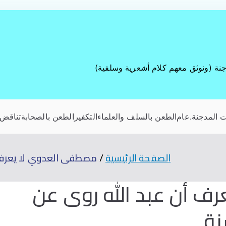
جنة (ونوثق معهم كلام أشعرية وسلفية)
 المدجنة
.عام
الطعن بالسلف والعلماء
التكفير
الطعن بالصحابة
تناقض 
الصفحة الرئيسية
مصطفى العدوي لا يعرف أ
 أن عبد الله روى عن
نة