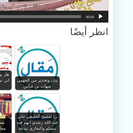
00:00
انظر أيضًا
هل وص
بيان وتحذير من الجهمي
ابن تي
شهاب بن عباس
رد للشيخ الخليفي على
عبد الله رشدي اتهم فيه
مصط
مسلم والبخاري ببدعة
مجاه