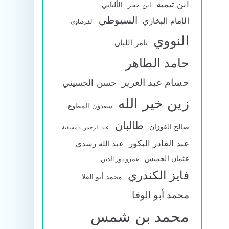
ابن تيمية
الألباني
ابن حجر
السيوطي
الإمام البخاري
القرضاوي
النووي
تامر اللبان
حامد الطاهر
حسام عبد العزيز
حسن الحسيني
زين خير الله
سعدون المطوع
طالبان
صالح الفوزان
عبد الرحمن دمشقية
عبد القادر البكور
عبد الله رشدي
عثمان الخميس
عمرو نور الدين
فايز الكندري
محمد أبو العلا
محمد أبو الوفا
محمد بن شمس