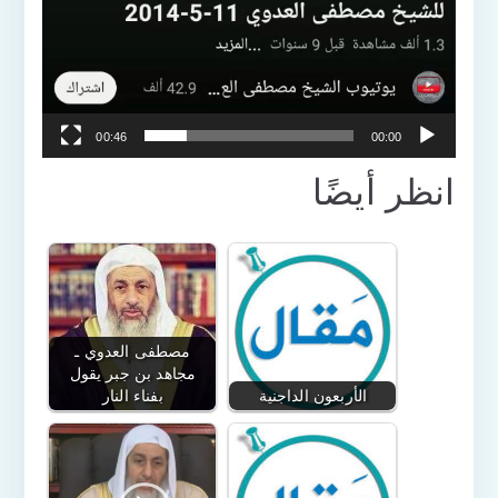
00:46
00:00
انظر أيضًا
مصطفى العدوي ـ
مجاهد بن جبر يقول
الأربعون الداجنية
بفناء النار