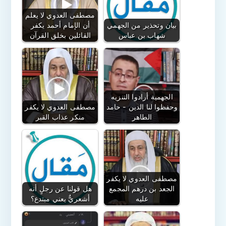
مصطفى العدوي لا يعلم
بيان وتحذير من الجهمي
أن الإمام أحمد يكفر
شهاب بن عباس
القائلين بخلق القرآن
الجهمية أرادوا التنزيه
وحفظوا لنا الدين - حامد
مصطفى العدوي لا يكفر
الطاهر
منكر عذاب القبر
مصطفى العدوي لا يكفر
الجعد بن درهم المجمع
هل قولنا عن رجلٍ أنه
عليه
أشعريٌّ يعني مبتدع؟