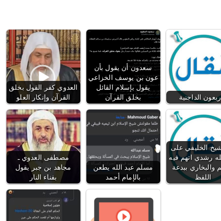
سعدون أن يقول بأن
عون بن يوسف الخزاعي
يقول بإسلام القائل
العدوي كفر القول بخلق
ربعون الداجنية
بخلق القرآن
القرآن وإنكار العلو
شيخ الخليفي على
له رشدي اتهم فيه
مصطفى العدوي ـ
والبخاري ببدعة
مسلم عبد الله يطعن
مجاهد بن جبر يقول
اللفظ
بالإمام أحمد
بفناء النار