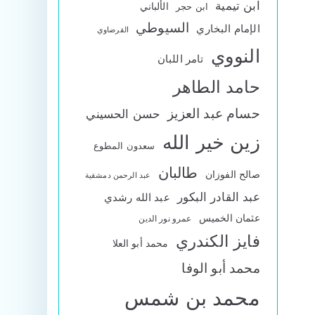
ابن تيمية
الألباني
ابن حجر
السيوطي
الإمام البخاري
القرضاوي
النووي
تامر اللبان
حامد الطاهر
حسام عبد العزيز
حسن الحسيني
زين خير الله
سعدون المطوع
طالبان
صالح الفوزان
عبد الرحمن دمشقية
عبد القادر البكور
عبد الله رشدي
عثمان الخميس
عمرو نور الدين
فايز الكندري
محمد أبو العلا
محمد أبو الوفا
محمد بن شمس