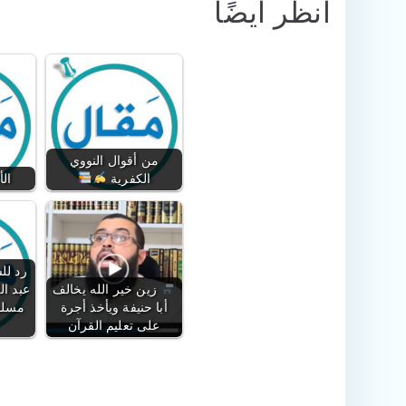
انظر أيضًا
من أقوال النووي
الكفرية
الأ
رد لل
زين خير الله يخالف
عبد ال
أبا حنيفة ويأخذ أجرة
مسلم 
على تعليم القرآن