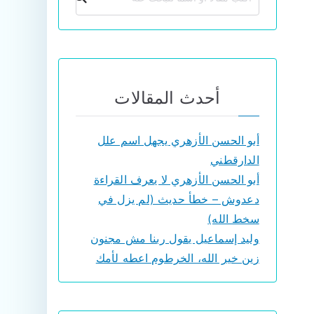
أحدث المقالات
أبو الحسن الأزهري يجهل اسم علل
الدارقطني
أبو الحسن الأزهري لا يعرف القراءة
دعدوش – خطأ حديث (لم يزل في
سخط الله)
وليد إسماعيل يقول ربنا مش مجنون
زين خير الله، الخرطوم اعطه لأمك