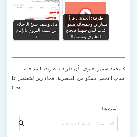
طرفة: الجويني قرأ
مليارين وخمسائة مليون
هل وصف شيخ الإسلام
كتاب ليس فيهما صحيح
ابن تيمية النووي بالإمام
البخاري ومسلم!!
؟
تصفّح
محمد سمير يعترف بأن طريقته طريقة المداخلة
شاب أعجمي يشكو من العنصرية، فجاء زين ليتعنصر عل
المقالات
يه
أبحث هنا
بحث