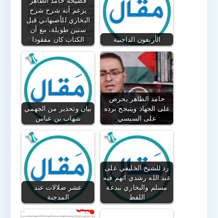
فضيحة حامد الطاهر
يزعم أنه شرح شرح
البخاري للأصبهاني قبل
سنين طويلة، مع أن
الأربعون الداجنية
الكتاب كان مفقودا
حامد الطاهر يحرض
على الجهاد ويتبجح برده
بيان وتحذير من الجهمي
على السيسي
شهاب بن عباس
رد للشيخ الخليفي على
عبد الله رشدي اتهم فيه
مسلم والبخاري ببدعة
عشر ضلالات عند
اللفظ
المدجنة