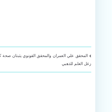
تصفّح
المحقق علي العمران والمحقق القونوي يثبتان صحة ك
زغل العلم للذهبي
المقالات