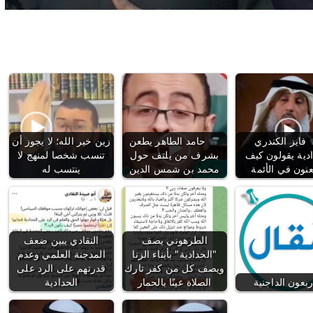
فايز الكندري
حامد الطاهر يطعن
زين خير الله؛ لا يجوز أن
ادية يقولون كيف
بشرف من يلتف حول
تنسب شخصا لمنهج لا
نون في الأئمة
محمد بن شمس الدين
ينتسب له
الطرهوني يصف
النقادي يبين ضعف
"الحدادية" بأبناء الزنا
المدجنة العلمي وعدم
ويصف كل من كفر تارك
قدرتهم على الرد على
ربعون الداجنية
الصلاة عينًا بالحمار
الحدادية