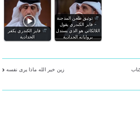
توثيق طعن المدجنة
- فايز الكندري يقول
اللالكائي هو الذي يستدل
فايز الكندري يكفر
برواياته الحدادية
الحدادية
تاب
زين خير الله ماذا يرى نفسه