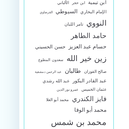
ابن تيمية
الألباني
ابن حجر
السيوطي
الإمام البخاري
القرضاوي
النووي
تامر اللبان
حامد الطاهر
حسام عبد العزيز
حسن الحسيني
زين خير الله
سعدون المطوع
طالبان
صالح الفوزان
عبد الرحمن دمشقية
عبد القادر البكور
عبد الله رشدي
عثمان الخميس
عمرو نور الدين
فايز الكندري
محمد أبو العلا
محمد أبو الوفا
محمد بن شمس