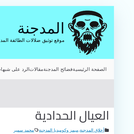
تخطى
إلى
المدجنة
المحتوى
موقع توثيق ضلالات الطائفة المد
الصفحة الرئيسية
فضائح المدجنة
مقالات
الرد على شبهات
العيال الحدادية
أخلاق المدجنة
،
ميمز وكوميديا المدجنة
محمد سمير