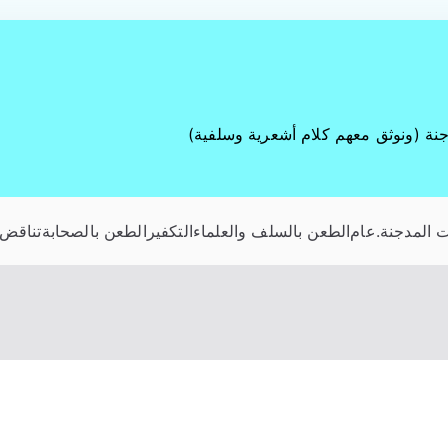
جنة (ونوثق معهم كلام أشعرية وسلفية)
 المدجنة
.عام
الطعن بالسلف والعلماء
التكفير
الطعن بالصحابة
تناقض 