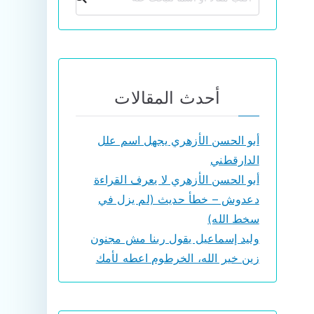
أحدث المقالات
أبو الحسن الأزهري يجهل اسم علل
الدارقطني
أبو الحسن الأزهري لا يعرف القراءة
دعدوش – خطأ حديث (لم يزل في
سخط الله)
وليد إسماعيل يقول ربنا مش مجنون
زين خير الله، الخرطوم اعطه لأمك