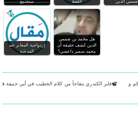
مس الدين
اللفظ
سنجتمع
هل محمد بن شمس
الدين كشف حقيقة أن
إزدواجية المعاير عند
محمد سمير داعشي؟
المدجنة
كم و
فايز الكندري يتفاجأ من كلام الخطيب في أبي حنيفة