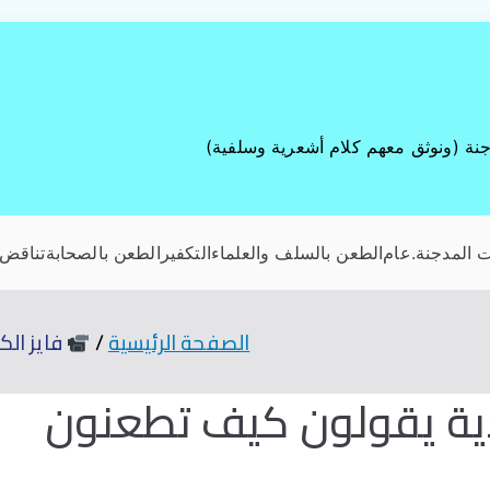
جنة (ونوثق معهم كلام أشعرية وسلفية)
 المدجنة
.عام
الطعن بالسلف والعلماء
التكفير
الطعن بالصحابة
تناقض 
الصفحة الرئيسية
فايز الك
دية يقولون كيف تطعنون