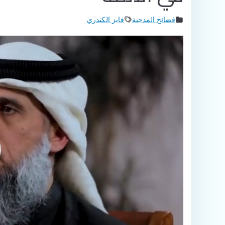
فضائح المدجنة
فايز الكندري
مشغل
الفيديو