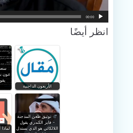
00:00
انظر أيضًا
سعدو
عون ب
يقول
الأربعون الداجنية
ب
توثيق طعن المدجنة
- فايز الكندري يقول
اللالكائي هو الذي يستدل
لماذا 