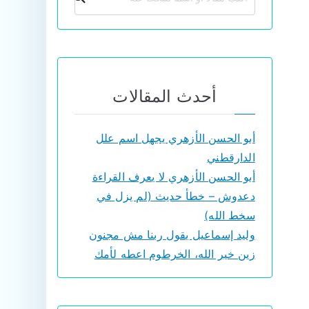
أحدث المقالات
أبو الحسن الأزهري يجهل اسم علل
الدارقطني
أبو الحسن الأزهري لا يعرف القراءة
دعدوش – خطأ حديث (لم يزل في
سخط الله)
وليد إسماعيل يقول ربنا مش مجنون
زين خير الله، الخرطوم اعطه لأمك