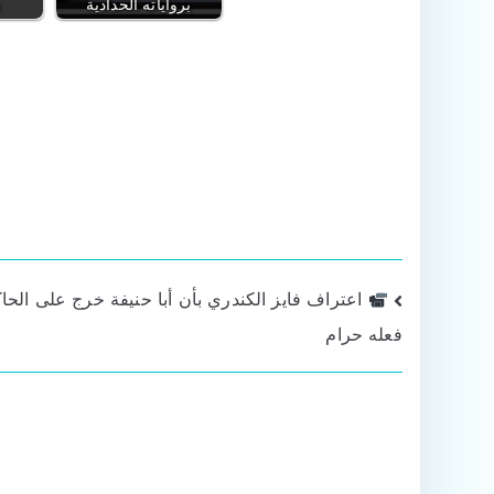
برواياته الحدادية
ش
تصفّح
اعتراف فايز الكندري بأن أبا حنيفة خرج على الحا
فعله حرام
المقالات