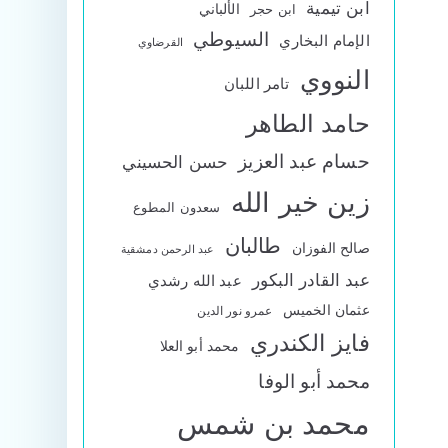
ابن تيمية
الألباني
ابن حجر
السيوطي
الإمام البخاري
القرضاوي
النووي
تامر اللبان
حامد الطاهر
حسام عبد العزيز
حسن الحسيني
زين خير الله
سعدون المطوع
طالبان
صالح الفوزان
عبد الرحمن دمشقية
عبد القادر البكور
عبد الله رشدي
عثمان الخميس
عمرو نور الدين
فايز الكندري
محمد أبو العلا
محمد أبو الوفا
محمد بن شمس