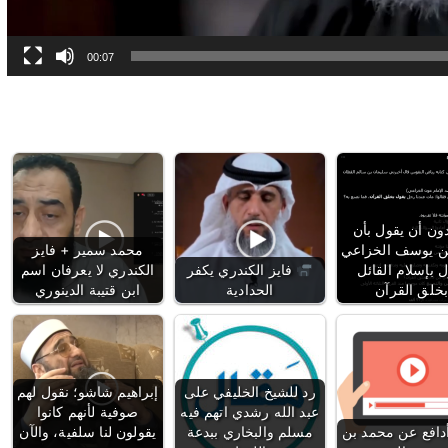
00:07
ن أن يقول بأن
ن يوسف الخزاعي
محمد سمير + فايز
 بإسلام القائل
فايز الكندري يكفر
الكندري لا يعرفان اسم
خلق القرآن
الحدادية
ابن قتيبة الدينوري
رد للشيخ الخليفي على
إبراهيم شاشو؛ نقول لهم
عبد الله رشدي اتهم فيه
صوفية لأنهم كانوا
أدافع عن محمد بن
مسلم والبخاري ببدعة
يقولون لنا سلفية، والآن