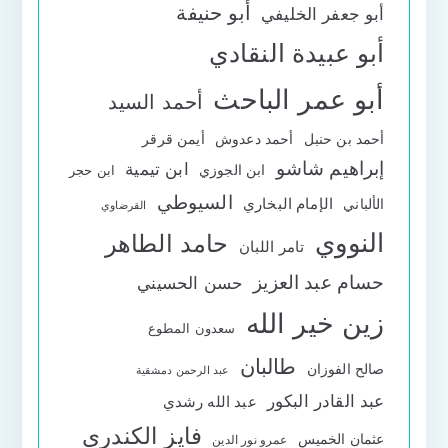
أبو حنيفة
أبو جعفر الخليفي
أبو عبيدة النقادي
أبو عمر الباحث
أحمد السيد
أحمد بن حنبل
أحمد دعدوش
أيمن قرقر
إبراهيم شاشو
ابن تيمية
ابن الجوزي
ابن حجر
السيوطي
الإمام البخاري
الألباني
القرضاوي
النووي
حامد الطاهر
تامر اللبان
حسام عبد العزيز
حسن الحسيني
زين خير الله
سعدون المطوع
طالبان
صالح الفوزان
عبد الرحمن دمشقية
عبد القادر البكور
عبد الله رشدي
فايز الكندري
عثمان الخميس
عمرو نور الدين