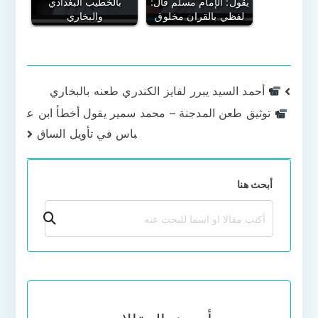
يقول: الإمام مسلم قال:
بالخطيب البغدادي
لفظي بالقران مخلوق
والبخاري
تصفّح
أحمد السيد يبرر لفايز الكندري طعنه بالبخاري
توثيق طعن المدجنة – محمد سمير يقول أخطأ ابن ع
المقالات
باس في تأويل الساق
أبحث هنا
بحث