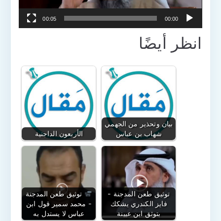
00:05
00:00
انظر أيضًا
بيان وتحذير من الجهمي
شهاب بن عباس
الأربعون الداجنية
توثيق طعن المدجنة -
توثيق طعن المدجنة
فايز الكندري يشكك
- محمد سمير قول ابن
بتوثق ابن عيينة
عباس لا يستدل به