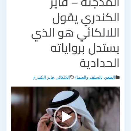
المدجنة – فايز
الكندري يقول
اللالكائي هو الذي
يستدل برواياته
الحدادية
الطعن بالسلف والعلماء
اللالكائي
،
فايز الكندري
مشغل
الفيديو