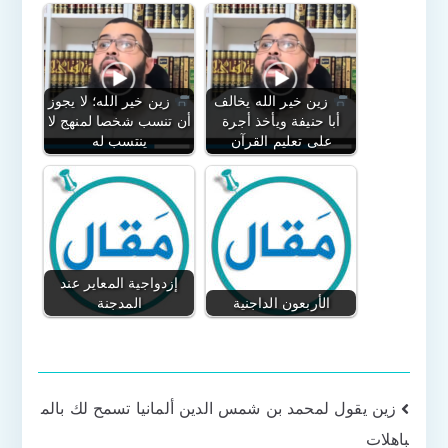
زين خير الله يخالف
زين خير الله؛ لا يجوز
أبا حنيفة ويأخذ أجرة
أن تنسب شخصا لمنهج لا
على تعليم القرآن
ينتسب له
إزدواجية المعاير عند
الأربعون الداجنية
المدجنة
تصفّح
زين يقول لمحمد بن شمس الدين ألمانيا تسمح لك بالم
باهلات