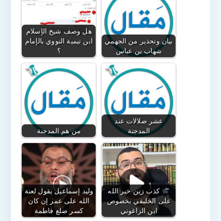
هل وصف شيخ الإسلام
بيان وتحذير من الجهمي
ابن تيمية النووي بالإمام
شهاب بن عباس
؟
عشر ضلالات عند
المدجنة
من هم المدجنة
كذب زين خير الله
وليد إسماعيل يقول لعنة
على الخليفي بخصوص
الله على عمر إن كان
ابن الزاغوني
كسر ضلع فاطمة