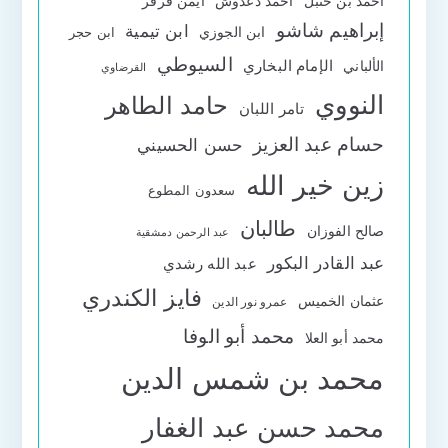
أحمد بن حنبل
أحمد دعدوش
أيمن قرقر
إبراهيم شاشو
ابن تيمية
ابن الجوزي
ابن حجر
السيوطي
الإمام البخاري
الألباني
القرضاوي
النووي
حامد الطاهر
تامر اللبان
حسام عبد العزيز
حسن الحسيني
زين خير الله
سعدون المطوع
طالبان
صالح الفوزان
عبد الرحمن دمشقية
عبد القادر البكور
عبد الله رشدي
فايز الكندري
عثمان الخميس
عمرو نور الدين
محمد أبو الوفا
محمد أبو العلا
محمد بن شمس الدين
محمد حسن عبد الغفار