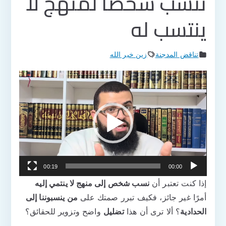
تنسب شخصا لمنهج لا
ينتسب له
تناقض المدجنة
زين خير الله
مشغل
الفيديو
00:19
00:00
إذا كنت تعتبر أن
نسب شخص إلى منهج لا ينتمي إليه
أمرًا غير جائز، فكيف تبرر صمتك على
من ينسبوننا إلى
الحدادية
؟ ألا ترى أن هذا
تضليل
واضح وتزوير للحقائق؟