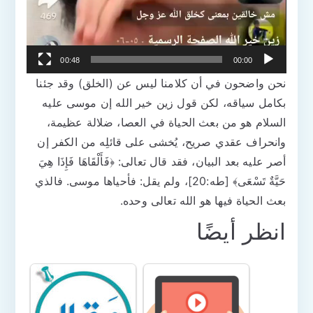
00:48
00:00
نحن واضحون في أن كلامنا ليس عن (الخلق) وقد جئنا
بكامل سياقه، لكن قول زين خير الله إن موسى عليه
السلام هو من بعث الحياة في العصا، ضلالة عظيمة،
وانحراف عقدي صريح، يُخشى على قائلِه من الكفر إن
أصر عليه بعد البيان، فقد قال تعالى: ﴿فَأَلْقَاهَا فَإِذَا هِيَ
حَيَّةٌ تَسْعَى﴾ [طه:20]، ولم يقل: فأحياها موسى. فالذي
بعث الحياة فيها هو الله تعالى وحده.
انظر أيضًا