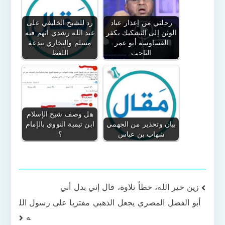
رحلتي من إعذار عباد
رد للشيخ الخليفي على
الوثن إلى التشكيك بكفر
عبد الله رشدي اتهم فيه
القساوسة أبو عمر
مسلم والبخاري ببدعة
الباحث
اللفظ
هل وصف شيخ الإسلام
بيان وتحذير من الجهمي
ابن تيمية النووي بالإمام
شهاب بن عباس
؟
تصفّح
زين خير الله، خطأ تلاوة، قال إني بدل أني
أبو الفضل المصري يجعل الذهبي مفتريا على رسول الل
المقالات
ه