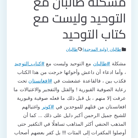
مشكلة طالبان مع
التوحيد وليست مع
كتاب التوحيد
طالبان (ولية المدجنة)
طالبان
مشكلة
#طالبان
مع التوحيد وليست مع
#كتاب_التوحيد
، وأما ادعاء أن داعش وأخواتها خرجت من هذا الكتاب
فكذب بين ، فالقاعدة عشعشت في
#افغانستان
تحت
رعاية الصوفية القبورية ! والقتل والتفجير والاغتيالات ما
عرفت إلا منهم ، بل قبل ذلك ما فعله صوفية وقبورية
افغانستان من قتلهم للموحدين في
#كونر
واغتيالهم
للشيخ جميل الرحمن أكبر دليل على ذلك … كما أن
المذهب الحنفي أكثر المذاهب تساهلًا في التكفير حتى
أوصلوا المكفرات إلى المئات !!! بل كفر بعضهم أصحاب