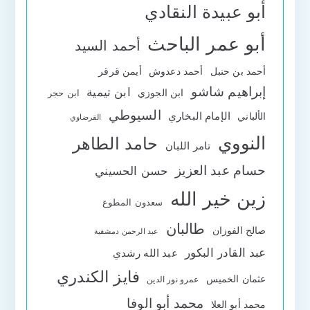
أبو عبيدة النقادي
أبو عمر الباحث
أحمد السيد
أحمد بن حنبل
أحمد دعدوش
أيمن قرقر
إبراهيم شاشو
ابن تيمية
ابن الجوزي
ابن حجر
السيوطي
الإمام البخاري
الألباني
القرضاوي
النووي
حامد الطاهر
تامر اللبان
حسام عبد العزيز
حسن الحسيني
زين خير الله
سعدون المطوع
طالبان
صالح الفوزان
عبد الرحمن دمشقية
عبد القادر البكور
عبد الله رشدي
فايز الكندري
عثمان الخميس
عمرو نور الدين
محمد أبو الوفا
محمد أبو العلا