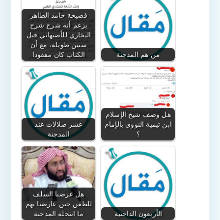
فضيحة حامد الطاهر
يزعم أنه شرح شرح
البخاري للأصبهاني قبل
سنين طويلة، مع أن
من هم المدجنة
الكتاب كان مفقودا
هل وصف شيخ الإسلام
ابن تيمية النووي بالإمام
عشر ضلالات عند
؟
المدجنة
هل عرضنا السلف
للطعن حين عارضنا بهم
الأربعون الداجنية
ما انتحله المدجنة