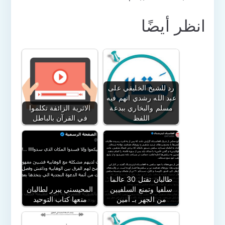
انظر أيضًا
رد للشيخ الخليفي على
عبد الله رشدي اتهم فيه
مسلم والبخاري ببدعة
الاثرية الزائفة تكلموا
اللفظ
في القرآن بالباطل
طالبان تقتل 30 عالما
سلفيا وتمنع السلفيين
المحيسني يبرر لطالبان
من الجهر بـ آمين
منعها كتاب التوحيد