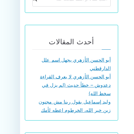
أحدث المقالات
أبو الحسن الأزهري يجهل اسم علل
الدارقطني
أبو الحسن الأزهري لا يعرف القراءة
دعدوش – خطأ حديث (لم يزل في
سخط الله)
وليد إسماعيل يقول ربنا مش مجنون
زين خير الله، الخرطوم اعطه لأمك