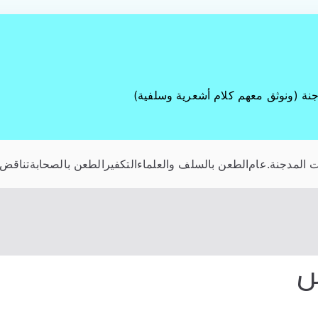
جنة (ونوثق معهم كلام أشعرية وسلفية)
 المدجنة
.عام
الطعن بالسلف والعلماء
التكفير
الطعن بالصحابة
تناقض 
س