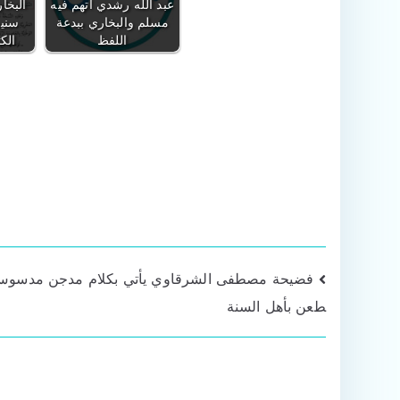
عبد الله رشدي اتهم فيه
البخا
مسلم والبخاري ببدعة
سنين
اللفظ
الك
تصفّح
فضيحة مصطفى الشرقاوي يأتي بكلام مدجن مدسوس
طعن بأهل السنة
المقالات