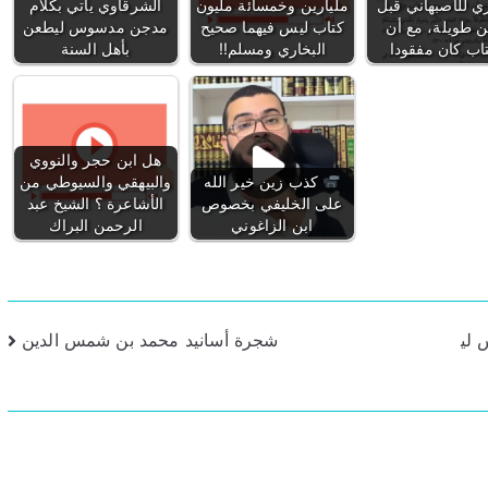
ري للأصبهاني قبل
مليارين وخمسائة مليون
الشرقاوي يأتي بكلام
 طويلة، مع أن
كتاب ليس فيهما صحيح
مدجن مدسوس ليطعن
تاب كان مفقودا
البخاري ومسلم!!
بأهل السنة
هل ابن حجر والنووي
كذب زين خير الله
والبيهقي والسيوطي من
على الخليفي بخصوص
الأشاعرة ؟ الشيخ عبد
ابن الزاغوني
الرحمن البراك
 لي
شجرة أسانيد محمد بن شمس الدين