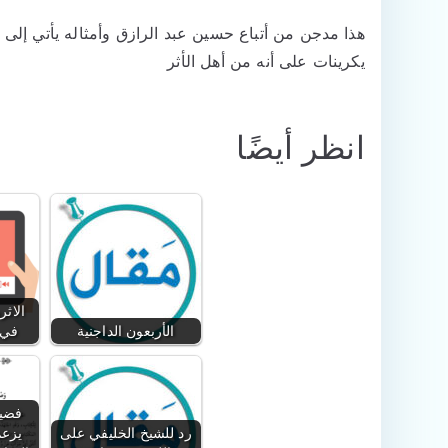
هذا مدجن من أتباع حسين عبد الرازق وأمثاله يأتي إل
يكرينات على أنه من أهل الأثر
انظر أيضًا
الاثر
الأربعون الداجنية
في 
فضيح
رد للشيخ الخليفي على
يزعم