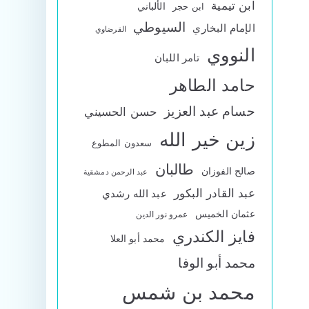
ابن تيمية
الألباني
ابن حجر
السيوطي
الإمام البخاري
القرضاوي
النووي
تامر اللبان
حامد الطاهر
حسام عبد العزيز
حسن الحسيني
زين خير الله
سعدون المطوع
طالبان
صالح الفوزان
عبد الرحمن دمشقية
عبد القادر البكور
عبد الله رشدي
عثمان الخميس
عمرو نور الدين
فايز الكندري
محمد أبو العلا
محمد أبو الوفا
محمد بن شمس