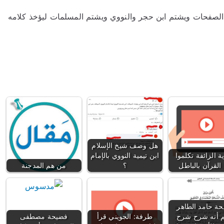
ى الصفحات ويشتم ابن حجر والنووي ويشتم المسلمات ليؤخذ كلامه
هل وصف شيخ الإسلام
ية الزائفة تكلموا
ابن تيمية النووي بالإمام
القرآن بالباطل
؟
من هم المدجنة
ة حامد الطاهر
 أنه شرح شرح
طرفة: الجويني قرأ
فضيحة مصطفى