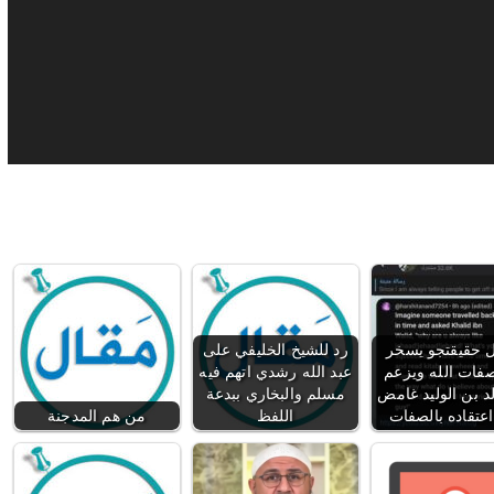
ال حقيقتجو يسخر
رد للشيخ الخليفي على
فات الله ويزعم
عبد الله رشدي اتهم فيه
د بن الوليد غامض
مسلم والبخاري ببدعة
عتقاده بالصفات
اللفظ
من هم المدجنة