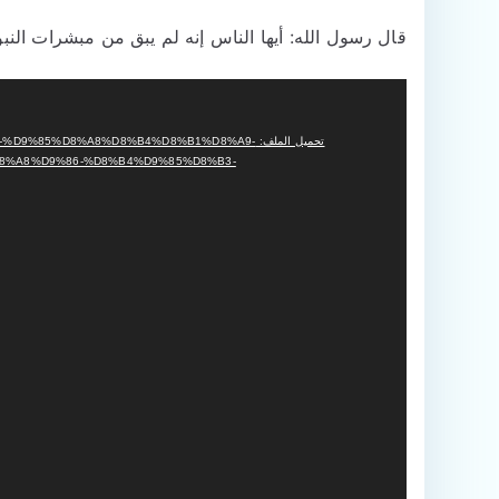
قال رسول الله: أيها الناس إنه لم يبق من مبشرات النبوة إ
مشغل
الفيديو
تحميل الملف: 9%85%D8%A8%D8%B4%D8%B1%D8%A9
8%A8%D9%86-%D8%B4%D9%85%D8%B3-