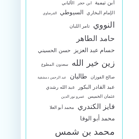
ابن تيمية
الألباني
ابن حجر
السيوطي
الإمام البخاري
القرضاوي
النووي
تامر اللبان
حامد الطاهر
حسام عبد العزيز
حسن الحسيني
زين خير الله
سعدون المطوع
طالبان
صالح الفوزان
عبد الرحمن دمشقية
عبد القادر البكور
عبد الله رشدي
عثمان الخميس
عمرو نور الدين
فايز الكندري
محمد أبو العلا
محمد أبو الوفا
محمد بن شمس