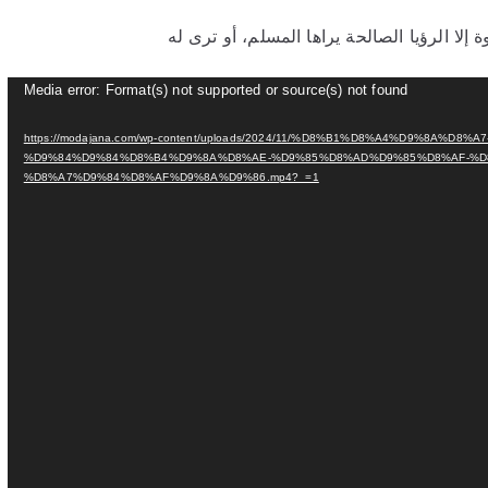
لا ‌الرؤيا الصالحة يراها المسلم، أو ‌ترى له
Media error: Format(s) not supported or source(s) not found
https://modajana.com/wp-content/uploads/2024/11/%D8%B1%D8%A4%D9%8A%D8%A7-%D-
%D9%84%D9%84%D8%B4%D9%8A%D8%AE-%D9%85%D8%AD%D9%85%D8%AF-%D
%D8%A7%D9%84%D8%AF%D9%8A%D9%86.mp4?_=1