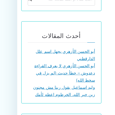
أحدث المقالات
أبو الحسن الأزهري يجهل اسم علل
الدارقطني
أبو الحسن الأزهري لا يعرف القراءة
دعدوش – خطأ حديث (لم يزل في
سخط الله)
وليد إسماعيل يقول ربنا مش مجنون
زين خير الله، الخرطوم اعطه لأمك