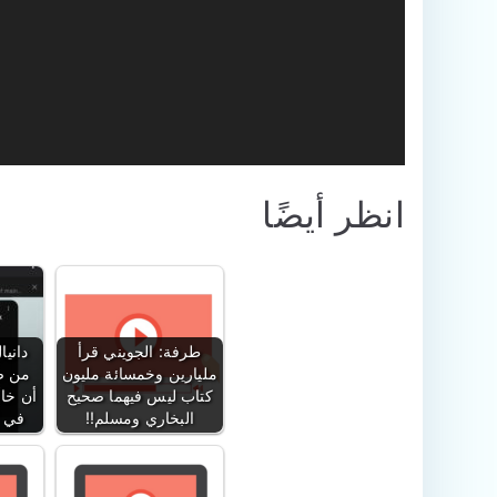
انظر أيضًا
طرفة: الجويني قرأ
داني
مليارين وخمسائة مليون
من ص
كتاب ليس فيهما صحيح
أن خال
البخاري ومسلم!!
في ا