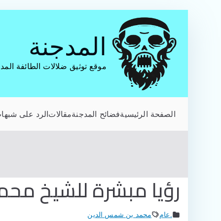
تخطى
إلى
المدجنة
المحتوى
موقع توثيق ضلالات الطائفة المد
الصفحة الرئيسية
فضائح المدجنة
مقالات
الرد على شبهات
رؤيا مبشرة للشيخ مح
.عام
محمد بن شمس الدين