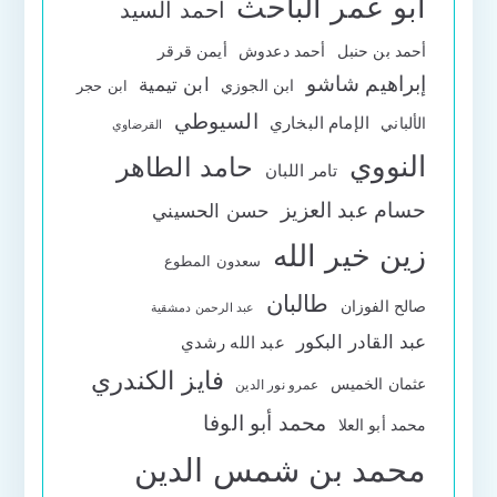
أبو عمر الباحث
أحمد السيد
أحمد بن حنبل
أحمد دعدوش
أيمن قرقر
إبراهيم شاشو
ابن تيمية
ابن الجوزي
ابن حجر
السيوطي
الإمام البخاري
الألباني
القرضاوي
النووي
حامد الطاهر
تامر اللبان
حسام عبد العزيز
حسن الحسيني
زين خير الله
سعدون المطوع
طالبان
صالح الفوزان
عبد الرحمن دمشقية
عبد القادر البكور
عبد الله رشدي
فايز الكندري
عثمان الخميس
عمرو نور الدين
محمد أبو الوفا
محمد أبو العلا
محمد بن شمس الدين