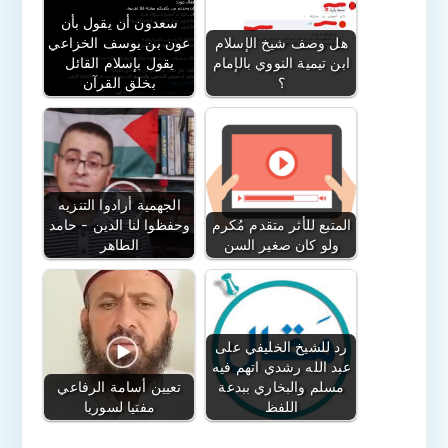
سعدون أن يقول بأن
هل وصف شيخ الإسلام
عون بن يوسف الخزاعي
ابن تيمية النووي بالإمام
يقول بإسلام القائل
؟
بخلق القرآن
الجهمية أرادوا التنزيه
المتبع للأثر متقدم مُكرم
وحفظوا لنا الدين - حامد
ولو كان صغير السن
الطاهر
رد للشيخ الخليفي على
عبد الله رشدي اتهم فيه
مسلم والبخاري ببدعة
تعيين أسامة الرفاعي
اللفظ
مفتيا لسوريا