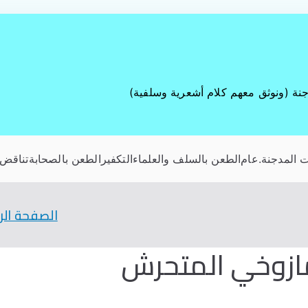
جنة (ونوثق معهم كلام أشعرية وسلفية)
 المدجنة
.عام
الطعن بالسلف والعلماء
التكفير
الطعن بالصحابة
تناقض 
الصفحة الر
ازوخي المتحرش