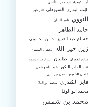
ابن تيمية
الألباني
ابن حجر
السيوطي
الإمام البخاري
القرضاوي
النووي
تامر اللبان
حامد الطاهر
حسام عبد العزيز
حسن الحسيني
زين خير الله
سعدون المطوع
طالبان
صالح الفوزان
عبد الرحمن دمشقية
عبد القادر البكور
عبد الله رشدي
عثمان الخميس
عمرو نور الدين
فايز الكندري
محمد أبو العلا
محمد أبو الوفا
محمد بن شمس