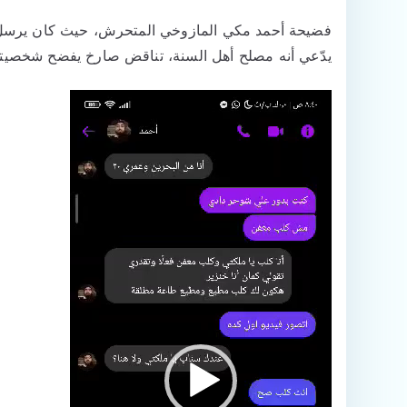
فضيحة أحمد مكي المازوخي المتحرش، حيث كان يرسل للبن
يدّعي أنه مصلح أهل السنة، تناقض صارخ يفضح شخصيته 
مشغل
الفيديو