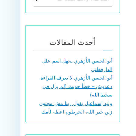
أحدث المقالات
أبو الحسن الأزهري يجهل اسم علل
الدارقطني
أبو الحسن الأزهري لا يعرف القراءة
دعدوش – خطأ حديث (لم يزل في
سخط الله)
وليد إسماعيل يقول ربنا مش مجنون
زين خير الله، الخرطوم اعطه لأمك