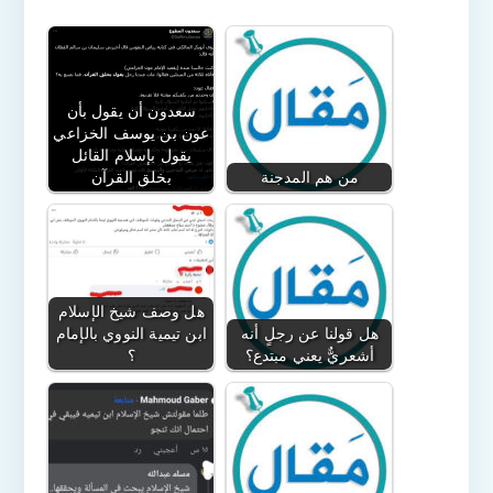
سعدون أن يقول بأن
عون بن يوسف الخزاعي
يقول بإسلام القائل
من هم المدجنة
بخلق القرآن
هل وصف شيخ الإسلام
هل قولنا عن رجلٍ أنه
ابن تيمية النووي بالإمام
أشعريٌّ يعني مبتدع؟
؟