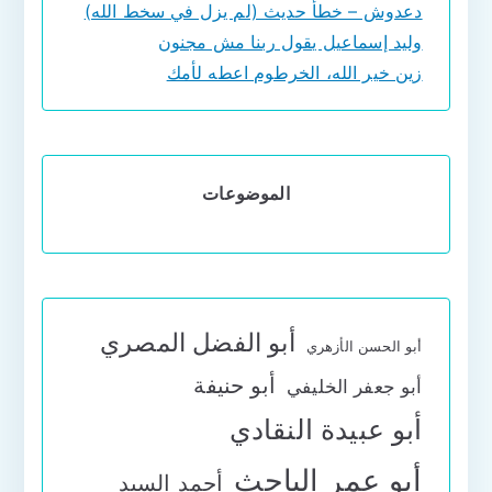
دعدوش – خطأ حديث (لم يزل في سخط الله)
وليد إسماعيل يقول ربنا مش مجنون
زين خير الله، الخرطوم اعطه لأمك
الموضوعات
أبو الفضل المصري
أبو الحسن الأزهري
أبو حنيفة
أبو جعفر الخليفي
أبو عبيدة النقادي
أبو عمر الباحث
أحمد السيد