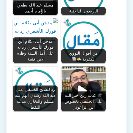
مسلم عبد الله يطعن
الأربعون الداجنية
بالإمام أحمد
مدجن أتى بكلام ابن
فورك الأشعري رد به
من أقوال النووي
على أهل السنة وظنه
الكفرية
لابن قتيبة
رد للشيخ الخليفي على
كذب زين خير الله
عبد الله رشدي اتهم فيه
على الخليفي بخصوص
مسلم والبخاري ببدعة
ابن الزاغوني
اللفظ