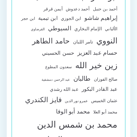
أحمد بن حنبل
أحمد دعدوش
أيمن قرقر
إبراهيم شاشو
ابن تيمية
ابن الجوزي
ابن حجر
السيوطي
الإمام البخاري
الألباني
القرضاوي
النووي
حامد الطاهر
تامر اللبان
حسام عبد العزيز
حسن الحسيني
زين خير الله
سعدون المطوع
طالبان
صالح الفوزان
عبد الرحمن دمشقية
عبد القادر البكور
عبد الله رشدي
فايز الكندري
عثمان الخميس
عمرو نور الدين
محمد أبو الوفا
محمد أبو العلا
محمد بن شمس الدين