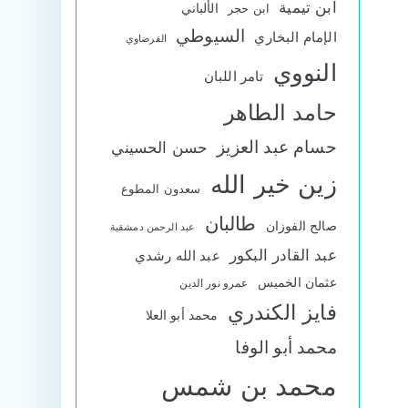
ابن تيمية
الألباني
ابن حجر
السيوطي
الإمام البخاري
القرضاوي
النووي
تامر اللبان
حامد الطاهر
حسام عبد العزيز
حسن الحسيني
زين خير الله
سعدون المطوع
طالبان
صالح الفوزان
عبد الرحمن دمشقية
عبد القادر البكور
عبد الله رشدي
عثمان الخميس
عمرو نور الدين
فايز الكندري
محمد أبو العلا
محمد أبو الوفا
محمد بن شمس