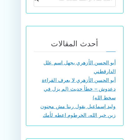
أحدث المقالات
أبو الحسن الأزهري يجهل اسم علل
الدارقطني
أبو الحسن الأزهري لا يعرف القراءة
دعدوش – خطأ حديث (لم يزل في
سخط الله)
وليد إسماعيل يقول ربنا مش مجنون
زين خير الله، الخرطوم اعطه لأمك