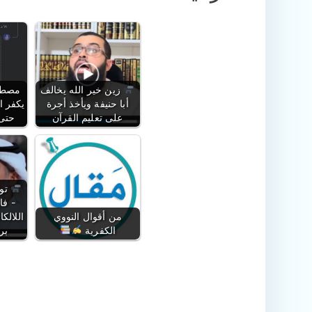
زين خير الله يخالف
مصطفى
أبا حنيفة ويأخذ أجرة
يكفر ا
على تعليم القرآن
حتى 
توث
- فا
من أقوال النووي
اللالك
الكفرية
برو