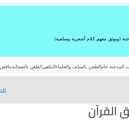
جنة (ونوثق معهم كلام أشعرية وسلفية)
 المدجنة
.عام
الطعن بالسلف والعلماء
التكفير
الطعن بالصحابة
تناقض 
الص
ق القرآن