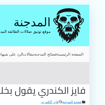
تخطى
إلى
المدجنة
المحتوى
موقع توثيق ضلالات الطائفة المد
الصفحة الرئيسية
فضائح المدجنة
مقالات
الرد على شبهات
فايز الكندري يقول بخل
عقيدة المدجنة
فايز الكندري