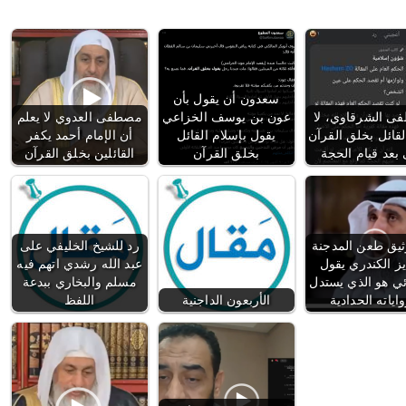
سعدون أن يقول بأن
 الشرقاوي، لا
عون بن يوسف الخزاعي
مصطفى العدوي لا يعلم
لقائل بخلق القرآن
يقول بإسلام القائل
أن الإمام أحمد يكفر
بعد قيام الحجة
بخلق القرآن
القائلين بخلق القرآن
يق طعن المدجنة
رد للشيخ الخليفي على
يز الكندري يقول
عبد الله رشدي اتهم فيه
ائي هو الذي يستدل
مسلم والبخاري ببدعة
اياته الحدادية
الأربعون الداجنية
اللفظ