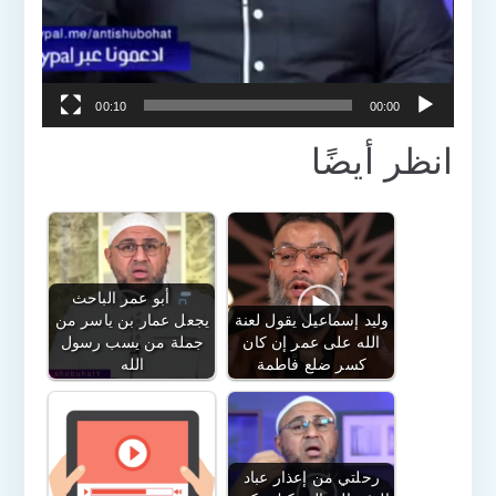
00:10
00:00
انظر أيضًا
أبو عمر الباحث
وليد إسماعيل يقول لعنة
يجعل عمار بن ياسر من
الله على عمر إن كان
جملة من يسب رسول
كسر ضلع فاطمة
الله
رحلتي من إعذار عباد