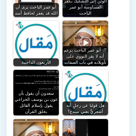
الوثن إلى التشكيك بكفر
القساوسة أبو عمر
أبو عمر الباحث يرى أن
الباحث
الله قد يغفر لحافظ أسد
أبو عمر الباحث يزعم
أنه لا يقر النووي على
تأويلاته في باب الصفات
الأربعون الداجنية
سعدون أن يقول بأن
عون بن يوسف الخزاعي
هل قولنا عن رجلٍ أنه
يقول بإسلام القائل
أشعريٌّ يعني مبتدع؟
بخلق القرآن