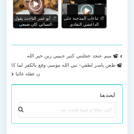
ثناءات المدجنة على
أبو عمر الباحث يقول
الداعشي النقادي
النسائي كان شيعي
تصفّح
ميم عنجد خجلتني كتير حبيبي زين خير الله
طعن ياسر لطفي- نبي الله موسى وقع بالكفر لما كا
المقالات
ن عقله غائبا
أبحث هنا
بحث