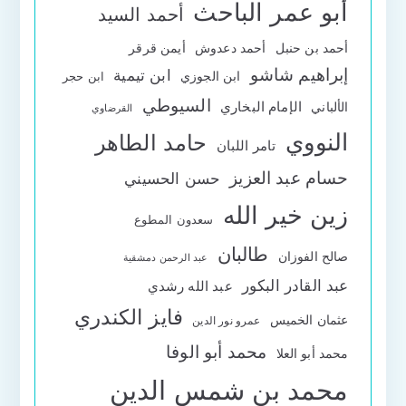
أبو عمر الباحث
أحمد السيد
أحمد بن حنبل
أحمد دعدوش
أيمن قرقر
إبراهيم شاشو
ابن تيمية
ابن الجوزي
ابن حجر
السيوطي
الإمام البخاري
الألباني
القرضاوي
النووي
حامد الطاهر
تامر اللبان
حسام عبد العزيز
حسن الحسيني
زين خير الله
سعدون المطوع
طالبان
صالح الفوزان
عبد الرحمن دمشقية
عبد القادر البكور
عبد الله رشدي
فايز الكندري
عثمان الخميس
عمرو نور الدين
محمد أبو الوفا
محمد أبو العلا
محمد بن شمس الدين