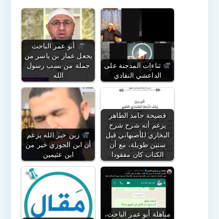
أبو عمر الباحث
يجعل عمار بن ياسر من
ثناءات المدجنة على
جملة من يسب رسول
الداعشي النقادي
الله
فضيحة حامد الطاهر
يزعم أنه شرح شرح
البخاري للأصبهاني قبل
زين خير الله يزعم
سنين طويلة، مع أن
أن ابن الجوزي خير من
الكتاب كان مفقودا
ابن عثيمين
مباهلة أبو عمر الباحث،