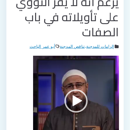
يزعم أنه لا يقر النووي
على تأويلاته في باب
الصفات
إلزامات للمدجنة
،
تناقض المدجنة
أبو عمر الباحث
مشغل
الفيديو