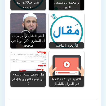
و محمد بن شمس
عشر ضلالات عند
الدين.
المدجنة
أدهم العاسمي لا يعرف
أن البخاري ذكر أبوابا في
الأربعون الداجنية
صحيحه
هل وصف شيخ الإسلام
الاثرية الزائفة تكلموا
ابن تيمية النووي بالإمام
في القرآن بالباطل
؟