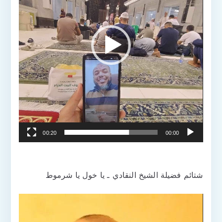
00:20
00:00
شتائم فضيلة الشيخ النقادي ـ يا خول يا شرموط
مشغل
الفيديو