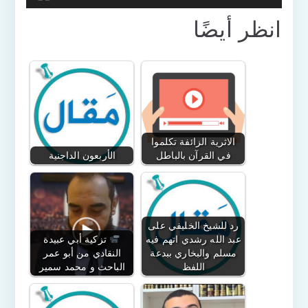
انظر أيضًا
الاثرية الزائفة تكلموا
في القرآن بالباطل
الأربعون الداجنية
رد للشيخ الخليفي على
عبد الله رشدي اتهم فيه
تزكية أبي عبيدة
مسلم والبخاري ببدعة
النقادي من أبو عمر
اللفظ
الباحث و محمد سمير