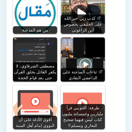
كذب زين خير الله
على الخليفي بخصوص
ابن الزاغوني
من هم المدجنة
مصطفى الشرقاوي، لا
ثناءات المدجنة على
يكفر القائل بخلق القرآن
الداعشي النقادي
حتى بعد قيام الحجة
طرفة: الجويني قرأ
مليارين وخمسائة مليون
كتاب ليس فيهما صحيح
أقوى الأدلة على أن
البخاري ومسلم!!
النووي إمام أهل السنة