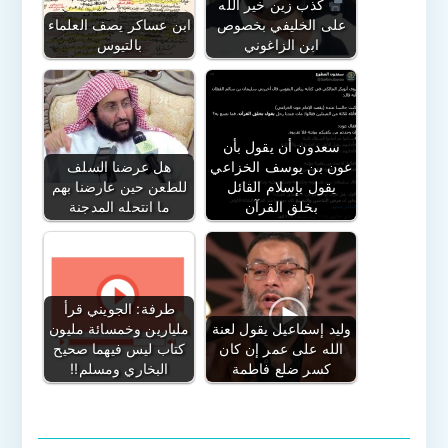
كذب زين خير الله
على الخليفي بخصوص
ابن عساكر يصف العلماء
ابن الزاغوني
بالتيوس
سعدون أن يقول بأن
عون بن يوسف الخزاعي
هل عرضنا السلف
يقول بإسلام القائل
للطعن حين عارضنا بهم
بخلق القرآن
ما انتحله المدجنة
طرفة: الجويني قرأ
وليد إسماعيل يقول لعنة
مليارين وخمسائة مليون
الله على عمر إن كان
كتاب ليس فيهما صحيح
كسر ضلع فاطمة
البخاري ومسلم!!