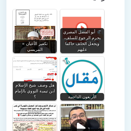
أبو الفضل المصري
يحرم الرجوع للسلف،
ويجعل الخلف حاكما
تكفير الأعيان =
عليهم
المريسي
هل وصف شيخ الإسلام
ابن تيمية النووي بالإمام
الأربعون الداجنية
؟