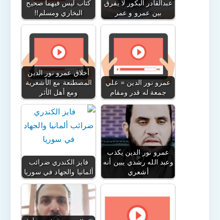
عبدالقادر البكور لا يفرق
كتاب ليس فيهما صحيح
بين عمرو و عمر
البخاري ومسلم!!
أخلاق عمرو نور الدين
عمرو نور الدين = علي
المصطنعة مع الأشعرية
جمعة له قدر ومقام
ومع أهل الأثر
عمرو نور الدين يكذب
وعبد الله رشدي يبين أنه
فايز الكندري ضرائب
أشعري
ألمانيا والجهاد في سوريا