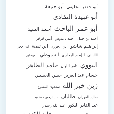
أبو حنيفة
أبو جعفر الخليفي
أبو عبيدة النقادي
أبو عمر الباحث
أحمد السيد
أحمد بن حنبل
أحمد دعدوش
أيمن قرقر
إبراهيم شاشو
ابن تيمية
ابن الجوزي
ابن حجر
السيوطي
الإمام البخاري
الألباني
القرضاوي
النووي
حامد الطاهر
تامر اللبان
حسام عبد العزيز
حسن الحسيني
زين خير الله
سعدون المطوع
طالبان
صالح الفوزان
عبد الرحمن دمشقية
عبد القادر البكور
عبد الله رشدي
فايز الكندري