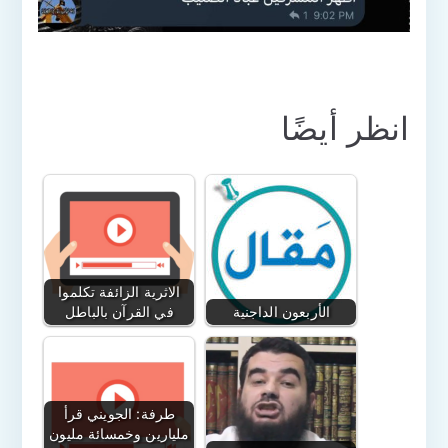
انظر أيضًا
الاثرية الزائفة تكلموا
الأربعون الداجنية
في القرآن بالباطل
طرفة: الجويني قرأ
مليارين وخمسائة مليون