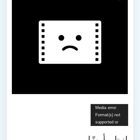
مشغل
Media error:
Format(s) not
الفيديو
supported or
source(s) not
انظر أيضًا
found