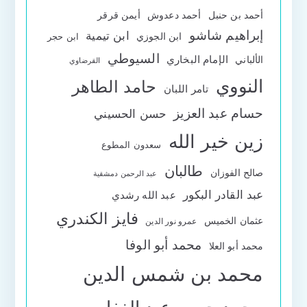
أحمد بن حنبل
أحمد دعدوش
أيمن قرقر
إبراهيم شاشو
ابن تيمية
ابن الجوزي
ابن حجر
السيوطي
الإمام البخاري
الألباني
القرضاوي
النووي
حامد الطاهر
تامر اللبان
حسام عبد العزيز
حسن الحسيني
زين خير الله
سعدون المطوع
طالبان
صالح الفوزان
عبد الرحمن دمشقية
عبد القادر البكور
عبد الله رشدي
فايز الكندري
عثمان الخميس
عمرو نور الدين
محمد أبو الوفا
محمد أبو العلا
محمد بن شمس الدين