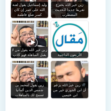
زين خير الله يخترع
وليد إسماعيل يقول لعنة
تعريفا جديدا للحديث
الله على عمر إن كان
المضطرب
كسر ضلع فاطمة
زين خير الله يقول من لا
الأربعون الداجنية
يقبل المباهلة فهو كاذب
زين خير الله يزعم
زين يقول لمحمد بن
أن ابن الجوزي خير من
شمس الدين ألمانيا
ابن عثيمين
تسمح لك بالمباهلات