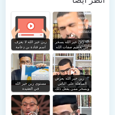
تحميل الملف:
https://modajana.c
om/wp-
content/uploads/2
024/11/%D8%B2
%D9%8A%D9%86
-
%D8%AE%D9%8
زين خير الله يسخر
زين خير الله لا يعرف
A%D8%B1-
من تعظيم صفات الله
اسم قتادة بن دِعامة
%D8%A7%D9%84
%D9%84%D9%87
-
%D9%85%D9%81
%D9%88%D8%B6
.mp4?_=1
زين خير الله يعرض
المباهلة على الناس
مستوى زين خير الله
ويسخر ممن يفعل ذلك
في العقيدة