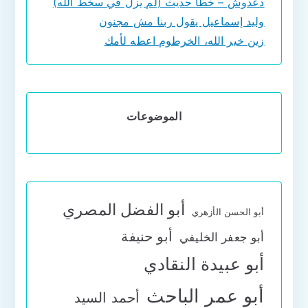
دعدوش – خطأ حديث (لم يزل في سخط الله)
وليد إسماعيل يقول ربنا مش مجنون
زين خير الله، الخرطوم اعطه لأمك
الموضوعات
أبو الفضل المصري
أبو الحسن الأزهري
أبو حنيفة
أبو جعفر الخليفي
أبو عبيدة النقادي
أبو عمر الباحث
أحمد السيد