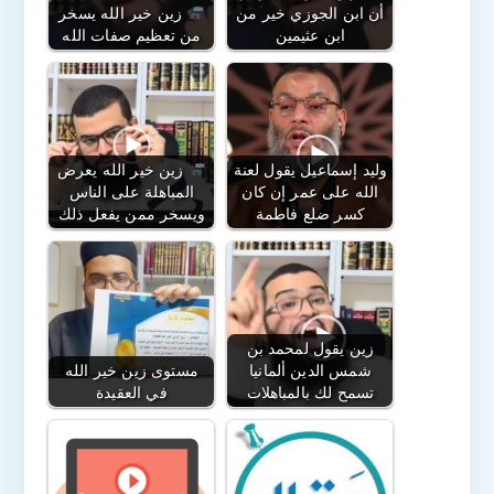
أن ابن الجوزي خير من
زين خير الله يسخر
ابن عثيمين
من تعظيم صفات الله
وليد إسماعيل يقول لعنة
زين خير الله يعرض
الله على عمر إن كان
المباهلة على الناس
كسر ضلع فاطمة
ويسخر ممن يفعل ذلك
زين يقول لمحمد بن
شمس الدين ألمانيا
مستوى زين خير الله
تسمح لك بالمباهلات
في العقيدة