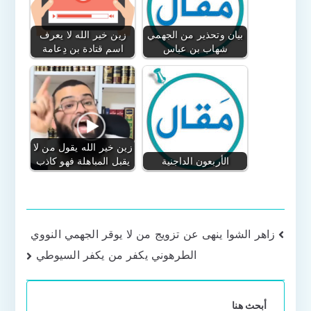
بيان وتحذير من الجهمي
زين خير الله لا يعرف
شهاب بن عباس
اسم قتادة بن دِعامة
زين خير الله يقول من لا
الأربعون الداجنية
يقبل المباهلة فهو كاذب
تصفّح
زاهر الشوا ينهى عن تزويج من لا يوقر الجهمي النووي
الطرهوني يكفر من يكفر السيوطي
المقالات
أبحث هنا