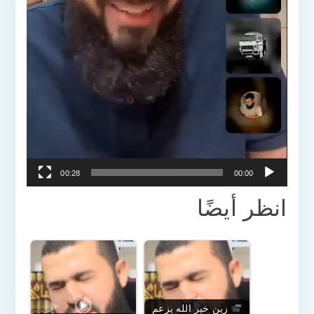
00:28
00:00
انظر أيضًا
زين خير الله يزعم