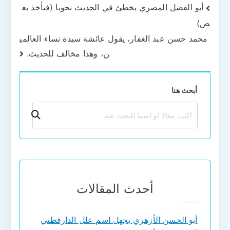
تصفّح
أبو الفضل المصري يخطئ في الحديث نحويا (فيأخذ بع
ض)
المقالات
محمد حسن عبد الغفار، يقول عائشة سيدة نساء العالمي
ن، وهذا مخالف للحديث.
أبحث هنا
بحث
أحدث المقالات
أبو الحسن الأزهري يجهل اسم علل الدارقطني