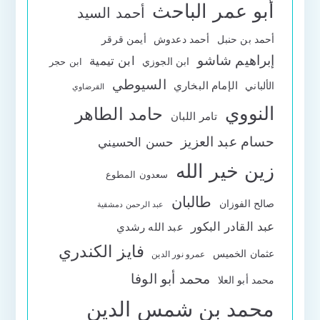
أبو عمر الباحث
أحمد السيد
أحمد بن حنبل
أحمد دعدوش
أيمن قرقر
إبراهيم شاشو
ابن تيمية
ابن الجوزي
ابن حجر
السيوطي
الإمام البخاري
الألباني
القرضاوي
النووي
حامد الطاهر
تامر اللبان
حسام عبد العزيز
حسن الحسيني
زين خير الله
سعدون المطوع
طالبان
صالح الفوزان
عبد الرحمن دمشقية
عبد القادر البكور
عبد الله رشدي
فايز الكندري
عثمان الخميس
عمرو نور الدين
محمد أبو الوفا
محمد أبو العلا
محمد بن شمس الدين