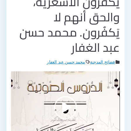
يكفرون الأشعرية،
والحق أنهم لا
يَكفُرون. محمد حسن
عبد الغفار
فضائح المدجنة
محمد حسن عبد الغفار
مشغل
الفيديو