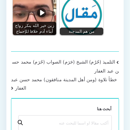
زين خير الله ينكر زواج
من هم المدجنة
أبناء آدم خلافا للإجماع
تصفّح
التلميذ (حُرُم) الشيخ (حَرَم) الصواب (حُرَم) محمد حس
ن عبد الغفار
المقالات
خطأ تلاوة (ومن أهل المدينة منافقون) محمد حسن عبد
الغفار
أبحث هنا
بحث