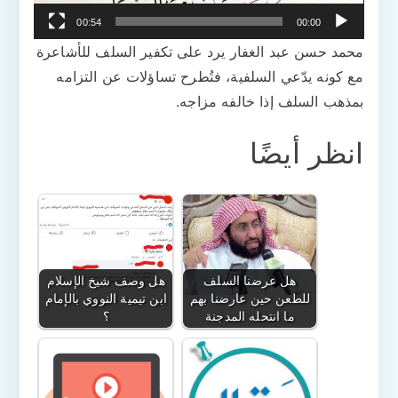
00:54
00:00
محمد حسن عبد الغفار يرد على تكفير السلف للأشاعرة
مع كونه يدّعي السلفية، فتُطرح تساؤلات عن التزامه
بمذهب السلف إذا خالفه مزاجه.
انظر أيضًا
هل عرضنا السلف
هل وصف شيخ الإسلام
للطعن حين عارضنا بهم
ابن تيمية النووي بالإمام
ما انتحله المدجنة
؟