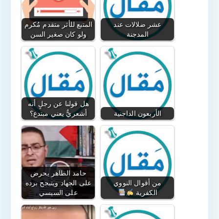
عشر ضلالات عند
المتبع للأثر متقدم مُكرم
المدجنة
ولو كان صغير السن
هل قولنا عن رجلٍ أنه
الأربعون الداجنية
أشعريٌّ يعني مبتدع؟
حامد الطاهر يحرض
من أقوال النووي
على الجهاد ويتبجح برده
الكفرية
على السيسي